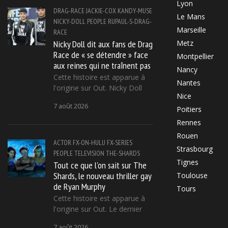
Lyon
DRAG-RACE
JACKIE-COX
KANDY-MUSE
Le Mans
NICKY-DOLL
PEOPLE
RUPAUL-S-DRAG-
Marseille
RACE
Nicky Doll dit aux fans de Drag
Metz
Race de « se détendre » face
Montpellier
aux reines qui ne traînent pas
Nancy
Cette histoire est apparue à
Nantes
l'origine sur Out. Nicky Doll
Nice
7 août 2026
Poitiers
Rennes
Rouen
ACTOR
FX-ON-HULU
FX-SERIES
Strasbourg
PEOPLE
TELEVISION
THE-SHARDS
Tignes
Tout ce que l'on sait sur The
Shards, le nouveau thriller gay
Toulouse
de Ryan Murphy
Tours
Cette histoire est apparue à
l'origine sur Out. Le dernier
7 août 2026