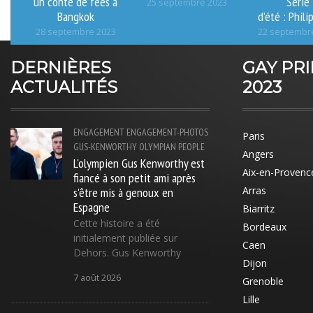
un conte de fées à
Série
25 septembre 2023
Bangkok
d’été : Phili
28 septembre 2023
22 septembr
DERNIÈRES
GAY PR
ACTUALITÉS
2023
ENGAGEMENT
ENGAGEMENT-PHOTOS
Paris
GUS-KENWORTHY
OLYMPIAN
PEOPLE
Angers
L'olympien Gus Kenworthy est
Aix-en-Provenc
fiancé à son petit ami après
s'être mis à genoux en
Arras
Espagne
Biarritz
Cette histoire a été
Bordeaux
initialement publiée sur
Caen
Dehors. Gus Kenworthy
Dijon
7 août 2026
Grenoble
Lille