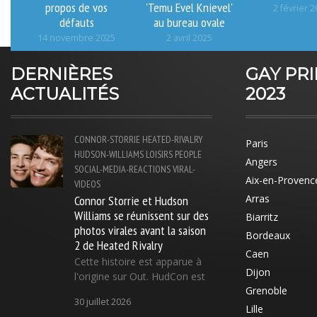
propos de vos
'Temu Evel Knievel'
2 février 
défauts
au bureau ovale
14 novembre 2025
2 avril 2025
DERNIÈRES
GAY PR
ACTUALITÉS
2023
CONNOR-STORRIE
HEATED-RIVALRY
Paris
HUDSON-WILLIAMS
LOISIRS
PEOPLE
Angers
SOCIAL-MEDIA-REACTIONS
VIRAL-
Aix-en-Provenc
VIDEOS
Connor Storrie et Hudson
Arras
Williams se réunissent sur des
Biarritz
photos virales avant la saison
Bordeaux
2 de Heated Rivalry
Caen
Cette histoire est apparue à
Dijon
l'origine sur Out. HudCon est
Grenoble
30 juillet 2026
Lille