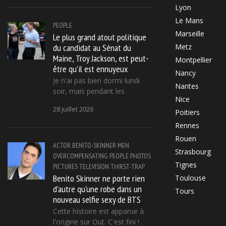
Lyon
Le Mans
PEOPLE
Marseille
Le plus grand atout politique
du candidat au Sénat du
Metz
Maine, Troy Jackson, est peut-
Montpellier
être qu'il est ennuyeux
Nancy
Je n'ai pas bien dormi lundi
Nantes
soir, mais pendant les
Nice
28 juillet 2026
Poitiers
Rennes
Rouen
ACTOR
BENITO-SKINNER
MEN
Strasbourg
OVERCOMPENSATING
PEOPLE
PHOTOS
Tignes
PICTURES
TELEVISION
THIRST-TRAP
Benito Skinner ne porte rien
Toulouse
d'autre qu'une robe dans un
Tours
nouveau selfie sexy de BTS
Cette histoire est apparue à
l'origine sur Out. C'est fini !