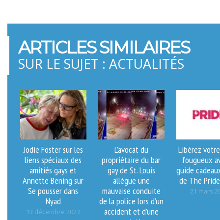
ARTICLES SIMILAIRES
SUR LE SUJET : ACTUALITÉS
Jodie Foster sur les
L’avocat du
Libérez votre
liens spéciaux des
propriétaire du bar
fougueux av
amitiés gays et
gay de St. Louis
guide cadeaux
Annette Bening sur
allègue une
de The Pride
Se pousser dans
mauvaise conduite
21 mars 2
Nyad
de la police lors d’un
accident et d’une
13 décembre 2023