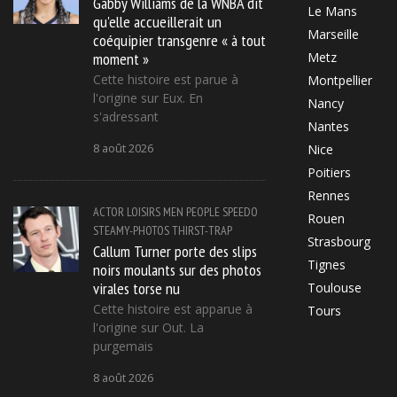
Gabby Williams de la WNBA dit
Le Mans
qu'elle accueillerait un
Marseille
coéquipier transgenre « à tout
moment »
Metz
Cette histoire est parue à
Montpellier
l'origine sur Eux. En
Nancy
s'adressant
Nantes
8 août 2026
Nice
Poitiers
Rennes
ACTOR
LOISIRS
MEN
PEOPLE
SPEEDO
Rouen
STEAMY-PHOTOS
THIRST-TRAP
Strasbourg
Callum Turner porte des slips
Tignes
noirs moulants sur des photos
virales torse nu
Toulouse
Cette histoire est apparue à
Tours
l'origine sur Out. La
purgemais
8 août 2026