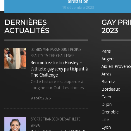
arrestation
19 décembre 2023
DERNIÈRES
GAY PR
ACTUALITÉS
2023
LOISIRS
MEN
PARAMOUNT
PEOPLE
Paris
REALITY-TV
THE-CHALLENGE
Angers
Rencontrez Justin Hinsley –
Aix-en-Provenc
l'athlète gay sexy participant à
The Challenge
Arras
Cette histoire est apparue à
Biarritz
l'origine sur Out. Les choses
Bordeaux
Caen
9 août 2026
Dijon
Grenoble
SPORTS
TRANSGENDER-ATHLETE
Lille
WNBA
Lyon