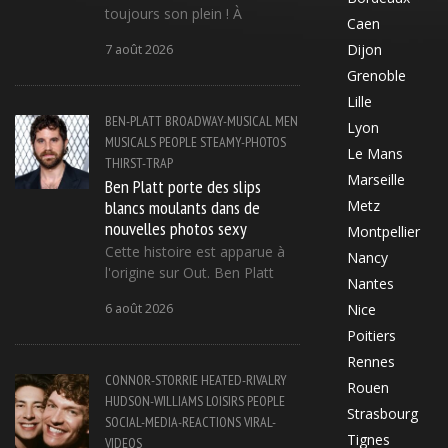
toujours son plein ! À
Caen
Dijon
7 août 2026
Grenoble
Lille
BEN-PLATT
BROADWAY-MUSICAL
MEN
Lyon
MUSICALS
PEOPLE
STEAMY-PHOTOS
Le Mans
THIRST-TRAP
Marseille
Ben Platt porte des slips
blancs moulants dans de
Metz
nouvelles photos sexy
Montpellier
Cette histoire est apparue à
Nancy
l'origine sur Out. Ben Platt
Nantes
6 août 2026
Nice
Poitiers
Rennes
CONNOR-STORRIE
HEATED-RIVALRY
Rouen
HUDSON-WILLIAMS
LOISIRS
PEOPLE
Strasbourg
SOCIAL-MEDIA-REACTIONS
VIRAL-
Tignes
VIDEOS