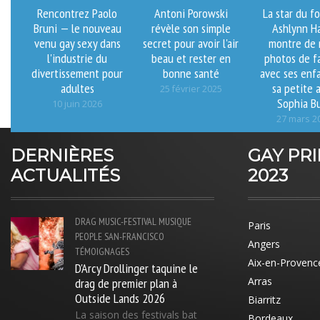
Rencontrez Paolo
Antoni Porowski
La star du fo
Bruni — le nouveau
révèle son simple
Ashlynn Ha
venu gay sexy dans
secret pour avoir l'air
montre de 
l'industrie du
beau et rester en
photos de f
divertissement pour
bonne santé
avec ses enf
adultes
sa petite 
25 février 2025
Sophia B
10 juin 2026
27 mars 2
DERNIÈRES
GAY PR
ACTUALITÉS
2023
DRAG
MUSIC-FESTIVAL
MUSIQUE
Paris
PEOPLE
SAN-FRANCISCO
Angers
TÉMOIGNAGES
Aix-en-Provenc
D'Arcy Drollinger taquine le
drag de premier plan à
Arras
Outside Lands 2026
Biarritz
La saison des festivals bat
Bordeaux