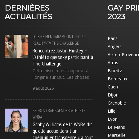
DERNIÈRES
GAY PR
ACTUALITÉS
2023
LOISIRS
MEN
PARAMOUNT
PEOPLE
Paris
REALITY-TV
THE-CHALLENGE
Angers
Rencontrez Justin Hinsley –
Aix-en-Provenc
l'athlète gay sexy participant à
The Challenge
Arras
Cette histoire est apparue à
Biarritz
l'origine sur Out. Les choses
Bordeaux
Caen
9 août 2026
Dijon
Grenoble
SPORTS
TRANSGENDER-ATHLETE
Lille
WNBA
Lyon
Gabby Williams de la WNBA dit
Le Mans
qu'elle accueillerait un
Marseille
coéquipier transgenre « à tout