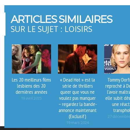
ARTICLES SIMILAIRES
SUR LE SUJET : LOISIRS
Les 20 meilleurs films
« Dead Hot » est la
Tommy Dorf
lesbiens des 20
série de thrillers
reproché à D
dernières années
queer que vous ne
l’avoir maltr
voulez pas manquer
elle subit dé
19 avril 2025
– regardez la bande-
une réact
annonce maintenant
transpho
(Exclusif)
27 décembre
19 mars 2024