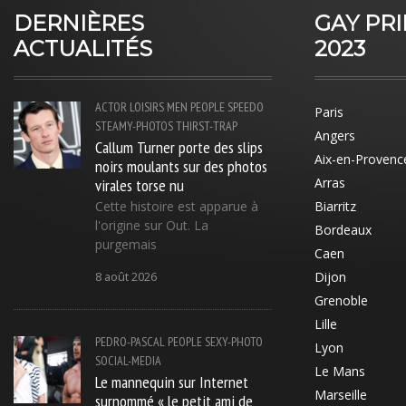
DERNIÈRES
GAY PR
ACTUALITÉS
2023
ACTOR
LOISIRS
MEN
PEOPLE
SPEEDO
Paris
STEAMY-PHOTOS
THIRST-TRAP
Angers
Callum Turner porte des slips
Aix-en-Provenc
noirs moulants sur des photos
virales torse nu
Arras
Cette histoire est apparue à
Biarritz
l'origine sur Out. La
Bordeaux
purgemais
Caen
Dijon
8 août 2026
Grenoble
Lille
PEDRO-PASCAL
PEOPLE
SEXY-PHOTO
Lyon
SOCIAL-MEDIA
Le Mans
Le mannequin sur Internet
Marseille
surnommé « le petit ami de