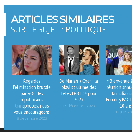
ARTICLES SIMILAIRES
SUR LE SUJET : POLITIQUE
Regardez
De Mariah à Cher : la
« Bienvenue 
l’élimination brutale
playlist ultime des
réunion annu
par AOC des
fêtes LGBTQ+ pour
la mafia ga
républicains
2023
Equality PAC 
transphobes, nous
10 ans
15 décembre 2023
vous encourageons
18 juin 2
8 décembre 2023