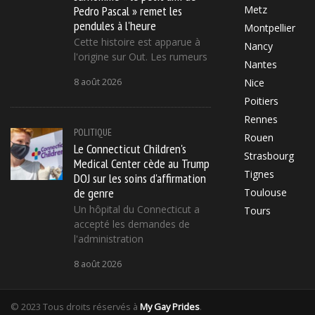
Pedro Pascal » remet les
Metz
pendules à l'heure
Montpellier
Cette histoire est apparue à
Nancy
l'origine sur Out. Les rumeurs
Nantes
8 août 2026
Nice
Poitiers
Rennes
POLITIQUE
Rouen
Le Connecticut Children's
Strasbourg
Medical Center cède au Trump
Tignes
DOJ sur les soins d'affirmation
de genre
Toulouse
Un hôpital du Connecticut a
Tours
accepté les demandes de
l'administration
8 août 2026
© 2023 Tous droits réservés à
My Gay Prides
.