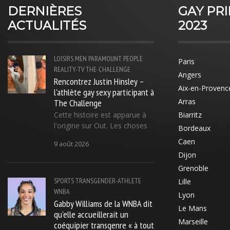
DERNIÈRES
GAY PR
ACTUALITÉS
2023
LOISIRS
MEN
PARAMOUNT
PEOPLE
Paris
REALITY-TV
THE-CHALLENGE
Angers
Rencontrez Justin Hinsley –
Aix-en-Provenc
l'athlète gay sexy participant à
The Challenge
Arras
Cette histoire est apparue à
Biarritz
l'origine sur Out. Les choses
Bordeaux
Caen
9 août 2026
Dijon
Grenoble
SPORTS
TRANSGENDER-ATHLETE
Lille
WNBA
Lyon
Gabby Williams de la WNBA dit
Le Mans
qu'elle accueillerait un
Marseille
coéquipier transgenre « à tout