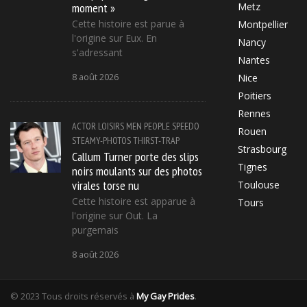
moment »
Metz
Cette histoire est parue à
Montpellier
l'origine sur Eux. En
Nancy
s'adressant
Nantes
8 août 2026
Nice
Poitiers
Rennes
ACTOR
LOISIRS
MEN
PEOPLE
SPEEDO
Rouen
STEAMY-PHOTOS
THIRST-TRAP
Strasbourg
Callum Turner porte des slips
Tignes
noirs moulants sur des photos
virales torse nu
Toulouse
Cette histoire est apparue à
Tours
l'origine sur Out. La
purgemais
8 août 2026
© 2023 Tous droits réservés à
My Gay Prides
.