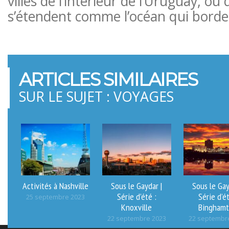
villes de l’intérieur de l’Uruguay, o
s’étendent comme l’océan qui borde 
ARTICLES SIMILAIRES
SUR LE SUJET : VOYAGES
Activités à Nashville
Sous le Gaydar |
Sous le Gay
Série d’été :
Série d’ét
25 septembre 2023
Knoxville
Bingham
22 septembre 2023
22 septembr