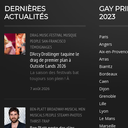
DERNIÈRES
GAY PR
ACTUALITÉS
2023
DRAG
MUSIC-FESTIVAL
MUSIQUE
Paris
PEOPLE
SAN-FRANCISCO
Angers
TÉMOIGNAGES
Aix-en-Provenc
D'Arcy Drollinger taquine le
drag de premier plan à
Arras
Outside Lands 2026
Biarritz
La saison des festivals bat
Bordeaux
toujours son plein ! À
Caen
Dijon
7 août 2026
Grenoble
Lille
BEN-PLATT
BROADWAY-MUSICAL
MEN
Lyon
MUSICALS
PEOPLE
STEAMY-PHOTOS
Le Mans
THIRST-TRAP
Marseille
Ben Platt porte des slips