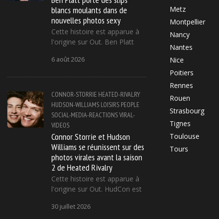
blancs moulants dans de
Metz
nouvelles photos sexy
Montpellier
Cette histoire est apparue à
Nancy
l'origine sur Out. Ben Platt
Nantes
6 août 2026
Nice
Poitiers
Rennes
CONNOR-STORRIE
HEATED-RIVALRY
Rouen
HUDSON-WILLIAMS
LOISIRS
PEOPLE
Strasbourg
SOCIAL-MEDIA-REACTIONS
VIRAL-
Tignes
VIDEOS
Connor Storrie et Hudson
Toulouse
Williams se réunissent sur des
Tours
photos virales avant la saison
2 de Heated Rivalry
Cette histoire est apparue à
l'origine sur Out. HudCon est
30 juillet 2026