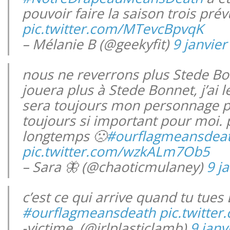
pouvoir faire la saison trois pr
pic.twitter.com/MTevcBpvqK
– Mélanie B (@geekyfit)
9 janvier
nous ne reverrons plus Stede Bo
jouera plus à Stede Bonnet, j’ai l
sera toujours mon personnage pr
toujours si important pour moi. p
longtemps 🙁
#ourflagmeansdea
pic.twitter.com/wzkALm7Ob5
– Sara 🦋 (@chaoticmulaney)
9 j
c’est ce qui arrive quand tu tues 
#ourflagmeansdeath
pic.twitte
-victime. (@irlplasticlamb)
9 janv