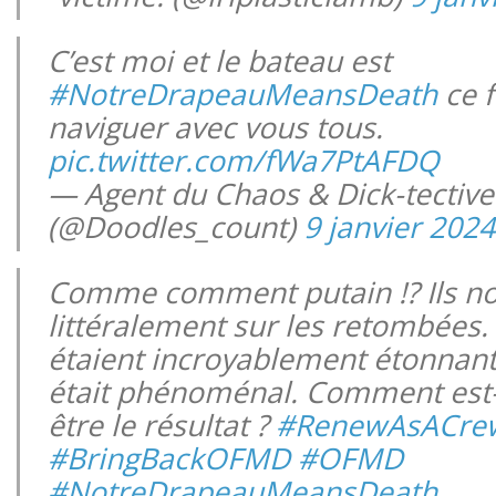
C’est moi et le bateau est
#NotreDrapeauMeansDeath
ce f
naviguer avec vous tous.
pic.twitter.com/fWa7PtAFDQ
— Agent du Chaos & Dick-tective
(@Doodles_count)
9 janvier 2024
Comme comment putain !? Ils no
littéralement sur les retombées. 
étaient incroyablement étonnan
était phénoménal. Comment est-
être le résultat ?
#RenewAsACre
#BringBackOFMD
#OFMD
#NotreDrapeauMeansDeath