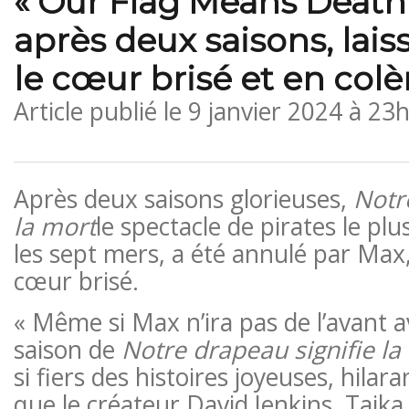
« Our Flag Means Death
après deux saisons, lais
le cœur brisé et en colè
Article publié le
9 janvier 2024 à 23
Après deux saisons glorieuses,
Notr
la mort
le spectacle de pirates le pl
les sept mers, a été annulé par Max, 
cœur brisé.
« Même si Max n’ira pas de l’avant 
saison de
Notre drapeau signifie la
si fiers des histoires joyeuses, hilar
que le créateur David Jenkins, Taika 