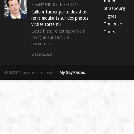
Rouen
STEAMY-PHOTOS
THIRST-TRAP
Strasbourg
Callum Turner porte des slips
Tignes
noirs moulants sur des photos
virales torse nu
Toulouse
Cette histoire est apparue à
Tours
l'origine sur Out. La
purgemais
8 août 2026
© 2023 Tous droits réservés à
My Gay Prides
.