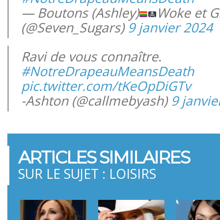
— Boutons (Ashley)
Woke et G
(@Seven_Sugars)
9 janvier 2024
Ravi de vous connaître.
#NotreDrapeauMeansDeath
pic.twitter.com/tKeOpDiGTv
-Ashton (@callmebyash)
9 janvie
ARTICLES SIMILAIRES
SUR LE SUJET : LOISIRS