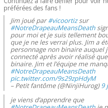
Continuez à faire défiler pour voir n
préférées des fans !
Jim joué par
#vicoortiz
sur
#NotreDrapeauMeansDeath
sign
pour moi et je suis tellement bo
que je ne les verrai plus. Jim a é
personnage non binaire auquel j
connecté après avoir réalisé que 
binaire. Jim et l’équipe me manq
#NotreDrapeauMeansDeath
pic.twitter.com/9s29zpHdyM
– Petit fantôme (@NinjiHurog)
9 
je viens d’apprendre que
#NotreDrapeauMeansDeath
je n