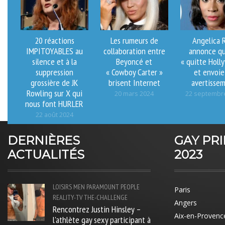
20 réactions
Les rumeurs de
Angelica 
IMPITOYABLES au
collaboration entre
annonce qu
silence et à la
Beyoncé et
« quitte Holl
suppression
« Cowboy Carter »
et envoie
grossière de JK
brisent Internet
avertisse
Rowling sur X qui
20 mars 2024
22 septembr
nous font HURLER
22 août 2024
DERNIÈRES
GAY PR
ACTUALITÉS
2023
LOISIRS
MEN
PARAMOUNT
PEOPLE
Paris
REALITY-TV
THE-CHALLENGE
Angers
Rencontrez Justin Hinsley –
Aix-en-Provenc
l'athlète gay sexy participant à