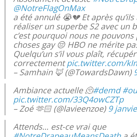
@NotreFlagOnMax
a été annulé 😭💔 Et après qu’ils 
réaliser un superbe S2 avec un 
c’est pourquoi nous ne pouvons p
choses gay 😔 HBO ne mérite pas
Quelqu’un s’il vous plaît, récupér
correctement
pic.twitter.com/k
– Samhain 🦊 (@TowardsDawn)
Ambiance actuelle 🫠
#demd
#ou
pic.twitter.com/33Q4owCZTp
– Zoé 🫶🏻 (@lavieenzoe)
9 janvi
Attends… est-ce vrai que
#NotreDrapeauMeansDeath
a ét