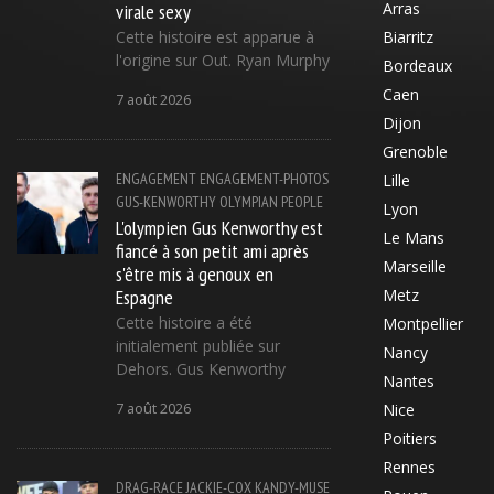
virale sexy
Arras
Cette histoire est apparue à
Biarritz
l'origine sur Out. Ryan Murphy
Bordeaux
Caen
7 août 2026
Dijon
Grenoble
ENGAGEMENT
ENGAGEMENT-PHOTOS
Lille
GUS-KENWORTHY
OLYMPIAN
PEOPLE
Lyon
L'olympien Gus Kenworthy est
Le Mans
fiancé à son petit ami après
Marseille
s'être mis à genoux en
Espagne
Metz
Cette histoire a été
Montpellier
initialement publiée sur
Nancy
Dehors. Gus Kenworthy
Nantes
7 août 2026
Nice
Poitiers
Rennes
DRAG-RACE
JACKIE-COX
KANDY-MUSE