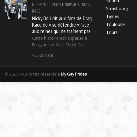
Rouen
NICKY-DOLL
PEOPLE
RUPAUL-S-DRAG-
Strasbourg
RACE
Tignes
Nicky Doll dit aux fans de Drag
Race de « se détendre » face
Toulouse
aux reines qui ne traînent pas
Tours
Cette histoire est apparue à
l'origine sur Out. Nicky Doll
7 août 2026
© 2023 Tous droits réservés à
My Gay Prides
.