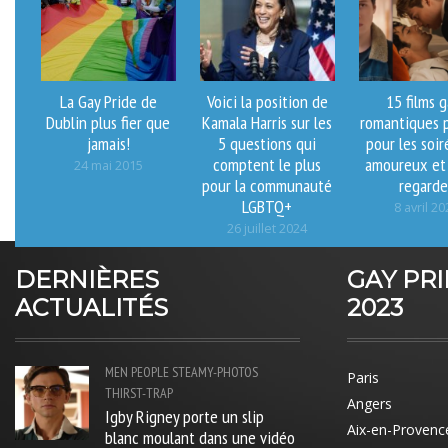
La Gay Pride de
Voici la position de
15 films 
Dublin plus fier que
Kamala Harris sur les
romantiques p
jamais!
5 questions qui
pour les soi
comptent le plus
amoureux et 
24 mai 2015
pour la communauté
regarde
LGBTQ+
8 avril 20
26 juillet 2024
DERNIÈRES
GAY PR
ACTUALITÉS
2023
MEN
PEOPLE
STEAMY-PHOTOS
Paris
THIRST-TRAP
Angers
Igby Rigney porte un slip
Aix-en-Provenc
blanc moulant dans une vidéo