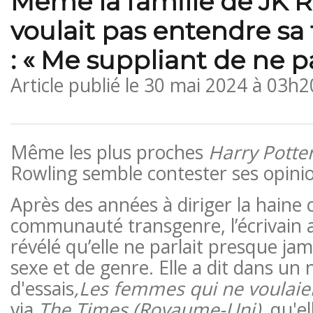
Même la famille de JK 
voulait pas entendre sa
: « Me suppliant de ne p
Article publié le
30 mai 2024 à 03h2
Même les plus proches
Harry Potte
Rowling semble contester ses opini
Après des années à diriger la haine 
communauté transgenre, l’écrivain
révélé qu’elle ne parlait presque jam
sexe et de genre. Elle a dit dans un 
d'essais
,
Les femmes qui ne voulaie
via
The Times (Royaume-Uni),
qu'el