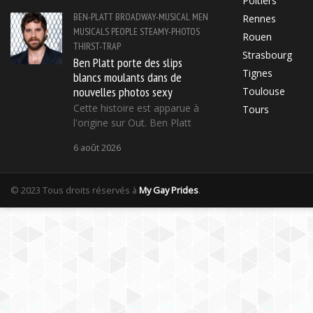
Poitiers
BEN-PLATT
BROADWAY-MUSICAL
MEN
Rennes
MUSICALS
PEOPLE
STEAMY-PHOTOS
Rouen
THIRST-TRAP
Strasbourg
Ben Platt porte des slips
Tignes
blancs moulants dans de
nouvelles photos sexy
Toulouse
Cette histoire est apparue à
Tours
l'origine sur Out. Ben Platt
6 août 2026
© 2023 Tous droits réservés à
My Gay Prides
.