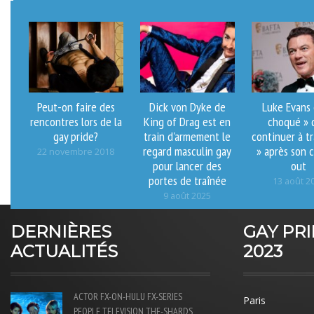
Peut-on faire des
Dick von Dyke de
Luke Evans 
rencontres lors de la
King of Drag est en
choqué » 
gay pride?
train d'armement le
continuer à tr
regard masculin gay
» après son 
22 novembre 2018
pour lancer des
out
portes de traînée
13 août 2
9 août 2025
DERNIÈRES
GAY PR
ACTUALITÉS
2023
ACTOR
FX-ON-HULU
FX-SERIES
Paris
PEOPLE
TELEVISION
THE-SHARDS