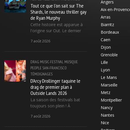
Angers
Tout ce que l'on sait sur The
Aix-en-Provenc
Shards, le nouveau thriller gay
de Ryan Murphy
Arras
Cette histoire est apparue à
Biarritz
l'origine sur Out. Le dernier
Bordeaux
Caen
7 août 2026
Dijon
Grenoble
DRAG
MUSIC-FESTIVAL
MUSIQUE
Lille
PEOPLE
SAN-FRANCISCO
Lyon
TÉMOIGNAGES
Le Mans
D'Arcy Drollinger taquine le
Marseille
drag de premier plan à
Outside Lands 2026
Metz
La saison des festivals bat
Montpellier
toujours son plein ! À
Nancy
Nantes
7 août 2026
Nice