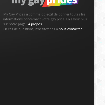
My Gay Prides a comme objectif de donner toutes les
informations concernant votre gay pride. En savoir plus
sur notre page :
À propos
.
En cas de questions, n'hésitez pas à
nous contacter
.