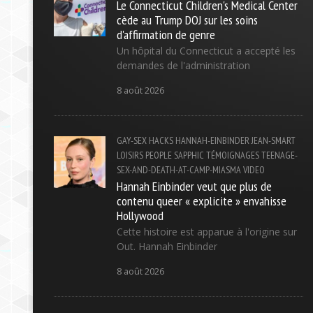
Le Connecticut Children's Medical Center
cède au Trump DOJ sur les soins
d'affirmation de genre
Un hôpital du Connecticut a accepté les
demandes de l'administration
8 août 2026
GAY-SEX
HACKS
HANNAH-EINBINDER
JEAN-SMART
LOISIRS
PEOPLE
SAPPHIC
TÉMOIGNAGES
TEENAGE-
SEX-AND-DEATH-AT-CAMP-MIASMA
VIDEO
Hannah Einbinder veut que plus de
contenu queer « explicite » envahisse
Hollywood
Cette histoire est apparue à l'origine sur
Out. Hannah Einbinder
8 août 2026