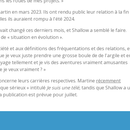
s les roues de mes projets. »
rtin en mars 2023. Ils ont rendu public leur relation à la fin
les ils auraient rompu à l'été 2024.
ait changé ces derniers mois, et Shallow a semblé le faire.
n de « situation en évolution ».
iété et aux définitions des fréquentations et des relations, e
 que je veux juste prendre une grosse boule de de l'argile et e
voyage tellement et je vis des aventures vraiment amusantes
e je veux vraiment ? »
oncerne leurs carrières respectives. Martine
récemment
que sérieux » intitulé
Je suis une télé,
tandis que Shallow a 
a publication est prévue pour juillet.