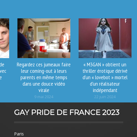
 de
Regardez ces jumeaux faire
« M3GAN » obtient un
avec
leur coming-out à leurs
thriller érotique dérivé
e
parents en même temps
d'un « lovebot » mortel
dans une douce vidéo
d'un réalisateur
virale
indépendant
9 mai 2024
22 juin 2024
GAY PRIDE DE FRANCE 2023
Paris