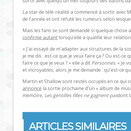
sortir avec quelqu'un met toujours des bâtons dan
La star de télé-réalité a commencé à sortir avec Ma
de l'année et ont réfuté les rumeurs selon lesquel
Mais les fans se sont demandé si quelque chose av
confirme autant
lorsqu'elle a qualifié leur relatio
« J'ai essayé de m'adapter aux structures de la soc
je me dis : est-ce que je veux faire ça ? Ou est-ce
faire ce que je veux ? » elle a dit
Personnes
. « Je 
et incroyables, alors je me demande : qu'est-ce qu
Martin et Shallow sont restés occupés en ce qui c
annoncé
la sortie prochaine d'un « album de musi
mémoire,
Les gentilles filles ne gagnent pas
dont l
ARTICLES SIMILAIRES