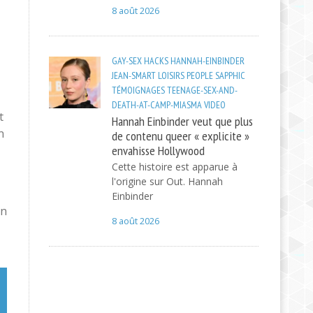
8 août 2026
GAY-SEX
HACKS
HANNAH-EINBINDER
JEAN-SMART
LOISIRS
PEOPLE
SAPPHIC
TÉMOIGNAGES
TEENAGE-SEX-AND-
DEATH-AT-CAMP-MIASMA
VIDEO
t
Hannah Einbinder veut que plus
n
de contenu queer « explicite »
envahisse Hollywood
Cette histoire est apparue à
l'origine sur Out. Hannah
Einbinder
un
8 août 2026