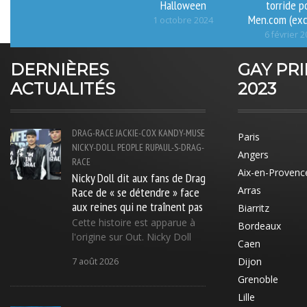
Halloween
torride p
Men.com (exc
1 octobre 2024
6 février 
DERNIÈRES
GAY PR
ACTUALITÉS
2023
DRAG-RACE
JACKIE-COX
KANDY-MUSE
Paris
NICKY-DOLL
PEOPLE
RUPAUL-S-DRAG-
Angers
RACE
Aix-en-Provenc
Nicky Doll dit aux fans de Drag
Race de « se détendre » face
Arras
aux reines qui ne traînent pas
Biarritz
Cette histoire est apparue à
Bordeaux
l'origine sur Out. Nicky Doll
Caen
Dijon
7 août 2026
Grenoble
Lille