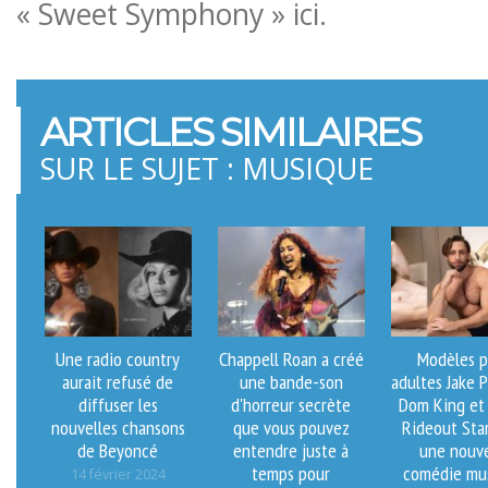
« Sweet Symphony » ici.
ARTICLES SIMILAIRES
SUR LE SUJET : MUSIQUE
Une radio country
Chappell Roan a créé
Modèles p
aurait refusé de
une bande-son
adultes Jake 
diffuser les
d'horreur secrète
Dom King et
nouvelles chansons
que vous pouvez
Rideout Sta
de Beyoncé
entendre juste à
une nouve
temps pour
comédie mus
14 février 2024