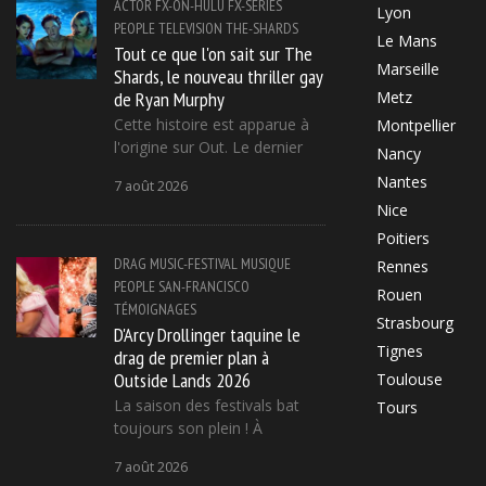
ACTOR
FX-ON-HULU
FX-SERIES
Lyon
PEOPLE
TELEVISION
THE-SHARDS
Le Mans
Tout ce que l'on sait sur The
Marseille
Shards, le nouveau thriller gay
de Ryan Murphy
Metz
Cette histoire est apparue à
Montpellier
l'origine sur Out. Le dernier
Nancy
Nantes
7 août 2026
Nice
Poitiers
DRAG
MUSIC-FESTIVAL
MUSIQUE
Rennes
PEOPLE
SAN-FRANCISCO
Rouen
TÉMOIGNAGES
Strasbourg
D'Arcy Drollinger taquine le
Tignes
drag de premier plan à
Outside Lands 2026
Toulouse
La saison des festivals bat
Tours
toujours son plein ! À
7 août 2026