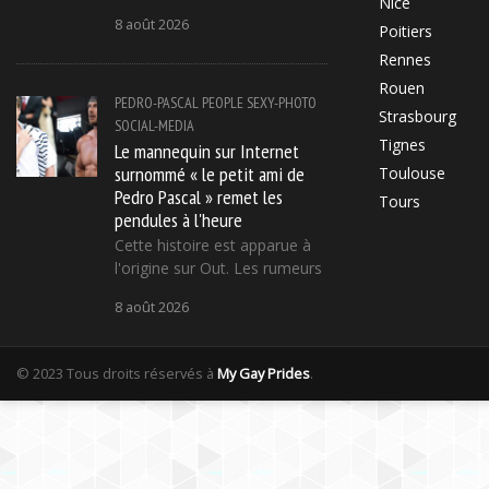
Nice
8 août 2026
Poitiers
Rennes
Rouen
PEDRO-PASCAL
PEOPLE
SEXY-PHOTO
Strasbourg
SOCIAL-MEDIA
Tignes
Le mannequin sur Internet
surnommé « le petit ami de
Toulouse
Pedro Pascal » remet les
Tours
pendules à l'heure
Cette histoire est apparue à
l'origine sur Out. Les rumeurs
8 août 2026
© 2023 Tous droits réservés à
My Gay Prides
.