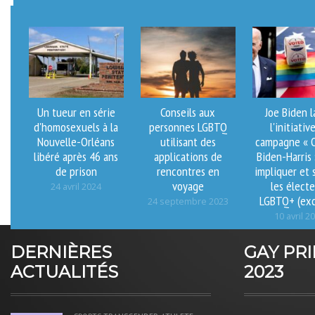
Un tueur en série
Conseils aux
Joe Biden 
d'homosexuels à la
personnes LGBTQ
l'initiativ
Nouvelle-Orléans
utilisant des
campagne « O
libéré après 46 ans
applications de
Biden-Harris
de prison
rencontres en
impliquer et 
voyage
les élect
24 avril 2024
LGBTQ+ (exc
24 septembre 2023
10 avril 2
DERNIÈRES
GAY PR
ACTUALITÉS
2023