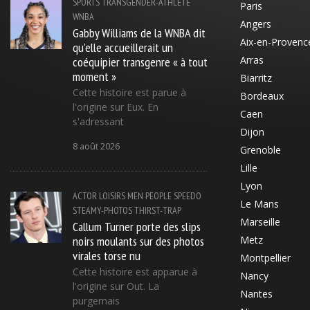
SPORTS
TRANSGENDER-ATHLETE
Paris
WNBA
Angers
Gabby Williams de la WNBA dit
Aix-en-Provenc
qu'elle accueillerait un
coéquipier transgenre « à tout
Arras
moment »
Biarritz
Cette histoire est parue à
Bordeaux
l'origine sur Eux. En
Caen
s'adressant
Dijon
8 août 2026
Grenoble
Lille
Lyon
ACTOR
LOISIRS
MEN
PEOPLE
SPEEDO
Le Mans
STEAMY-PHOTOS
THIRST-TRAP
Marseille
Callum Turner porte des slips
noirs moulants sur des photos
Metz
virales torse nu
Montpellier
Cette histoire est apparue à
Nancy
l'origine sur Out. La
Nantes
purgemais