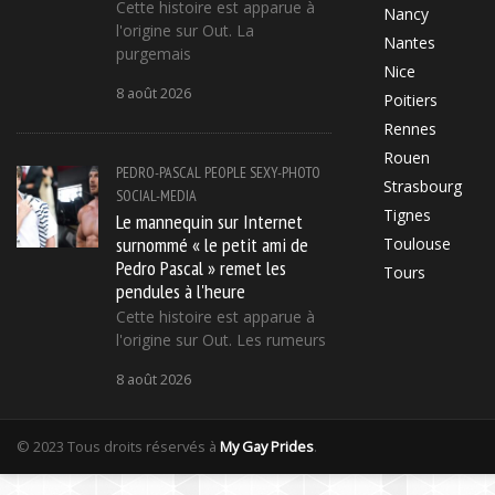
Cette histoire est apparue à
Nancy
l'origine sur Out. La
Nantes
purgemais
Nice
8 août 2026
Poitiers
Rennes
Rouen
PEDRO-PASCAL
PEOPLE
SEXY-PHOTO
Strasbourg
SOCIAL-MEDIA
Tignes
Le mannequin sur Internet
surnommé « le petit ami de
Toulouse
Pedro Pascal » remet les
Tours
pendules à l'heure
Cette histoire est apparue à
l'origine sur Out. Les rumeurs
8 août 2026
© 2023 Tous droits réservés à
My Gay Prides
.