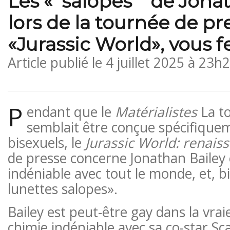
Les « salopes '' de Jona
lors de la tournée de pr
«Jurassic World», vous f
Article publié le
4 juillet 2025 à 23h
P
endant que le
Matérialistes
La t
semblait être conçue spécifique
bisexuels, le
Jurassic World: renais
de presse concerne Jonathan Bailey 
indéniable avec tout le monde, et, bi
lunettes salopes».
Bailey est peut-être gay dans la vraie
chimie indéniable avec sa co-star Sc