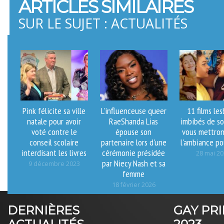
ARTICLES SIMILAIRES
SUR LE SUJET : ACTUALITÉS
Pink félicite sa ville
L'influenceuse queer
11 films les
natale pour avoir
RaeShanda Lias
imbibés de so
voté contre le
épouse son
vous mettron
conseil scolaire
partenaire lors d'une
l'ambiance po
interdisant les livres
cérémonie présidée
28 mai 2
par Niecy Nash et sa
9 décembre 2023
femme
18 février 2026
DERNIÈRES
GAY PR