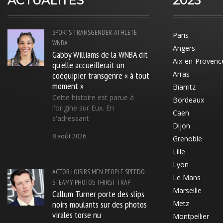
ACTUALITÉS
2023
SPORTS
TRANSGENDER-ATHLETE
Paris
WNBA
Angers
Gabby Williams de la WNBA dit
Aix-en-Provenc
qu'elle accueillerait un
coéquipier transgenre « à tout
Arras
moment »
Biarritz
Cette histoire est parue à
Bordeaux
l'origine sur Eux. En
Caen
s'adressant
Dijon
8 août 2026
Grenoble
Lille
Lyon
ACTOR
LOISIRS
MEN
PEOPLE
SPEEDO
Le Mans
STEAMY-PHOTOS
THIRST-TRAP
Marseille
Callum Turner porte des slips
noirs moulants sur des photos
Metz
virales torse nu
Montpellier