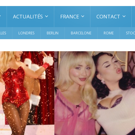
ACTUALITÉS
FRANCE
CONTACT
LES
LONDRES
BERLIN
BARCELONE
ROME
STO