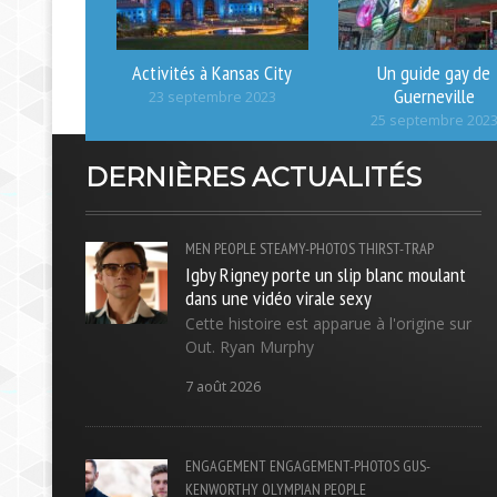
Activités à Kansas City
Un guide gay de
Guerneville
23 septembre 2023
25 septembre 202
DERNIÈRES ACTUALITÉS
MEN
PEOPLE
STEAMY-PHOTOS
THIRST-TRAP
Igby Rigney porte un slip blanc moulant
dans une vidéo virale sexy
Cette histoire est apparue à l'origine sur
Out. Ryan Murphy
7 août 2026
ENGAGEMENT
ENGAGEMENT-PHOTOS
GUS-
KENWORTHY
OLYMPIAN
PEOPLE