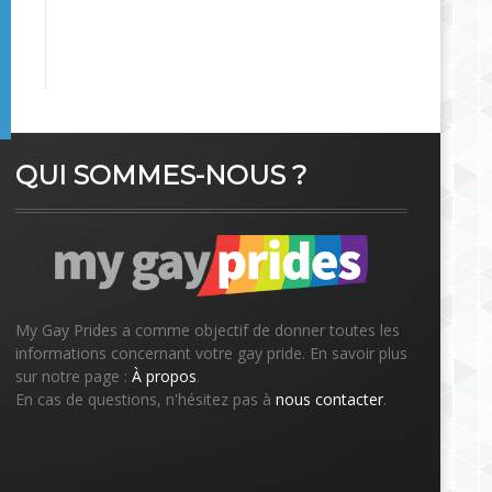
QUI SOMMES-NOUS ?
My Gay Prides a comme objectif de donner toutes les
informations concernant votre gay pride. En savoir plus
sur notre page :
À propos
.
En cas de questions, n'hésitez pas à
nous contacter
.