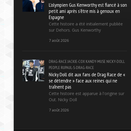
L'olympien Gus Kenworthy est fiancé à son
petit ami après s'être mis à genoux en
Espagne
Cette histoire a été initialement publiée
sur Dehors. Gus Kenworthy
7 août 2026
DRAG-RACE
JACKIE-COX
KANDY-MUSE
NICKY-DOLL
PEOPLE
RUPAUL-S-DRAG-RACE
Nicky Doll dit aux fans de Drag Race de «
se détendre » face aux reines qui ne
traînent pas
Cette histoire est apparue à l'origine sur
Out. Nicky Doll
7 août 2026