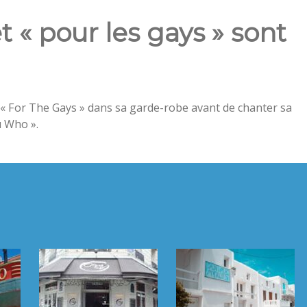
 et « pour les gays » sont
 « For The Gays » dans sa garde-robe avant de chanter sa
u Who ».