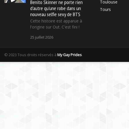
Benito Skinner ne porte rien
Toulouse
d'autre qu'une robe dans un
Tours
nouveau selfie sexy de BTS
Cette histoire est apparue à
l'origine sur Out. C'est fini !
25 juillet 2026
© 2023 Tous droits réservés à
My Gay Prides
.