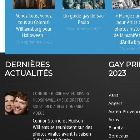
Venez tous, venez
Un guide gay de Sao
« Mangez un
tous au Colonial
Paulo
pour Anita 
Williamsburg pour
photos histo
26 septembre 2023
Halloween !
de la manife
d'Anita Br
23 septembre 2023
10 janvier 
DERNIÈRES
GAY PR
ACTUALITÉS
2023
CONNOR-STORRIE
HEATED-RIVALRY
Paris
HUDSON-WILLIAMS
LOISIRS
PEOPLE
Angers
SOCIAL-MEDIA-REACTIONS
VIRAL-
Aix-en-Provenc
VIDEOS
Connor Storrie et Hudson
Arras
Williams se réunissent sur des
Biarritz
photos virales avant la saison
Bordeaux
2 de Heated Rivalry