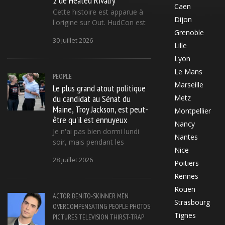
Caen
Cette histoire est apparue à
Dijon
l'origine sur Out. HudCon est
Grenoble
30 juillet 2026
Lille
Lyon
Le Mans
PEOPLE
Marseille
Le plus grand atout politique
du candidat au Sénat du
Metz
Maine, Troy Jackson, est peut-
Montpellier
être qu'il est ennuyeux
Nancy
Je n'ai pas bien dormi lundi
Nantes
soir, mais pendant les
Nice
28 juillet 2026
Poitiers
Rennes
Rouen
ACTOR
BENITO-SKINNER
MEN
Strasbourg
OVERCOMPENSATING
PEOPLE
PHOTOS
Tignes
PICTURES
TELEVISION
THIRST-TRAP