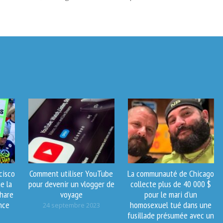
cisco
Comment utiliser YouTube
La communauté de Chicago
e la
pour devenir un vlogger de
collecte plus de 40 000 $
phare
voyage
pour le mari d'un
nce
homosexuel tué dans une
24 septembre 2023
fusillade présumée avec un