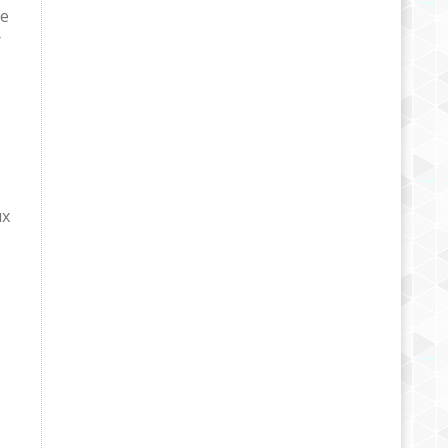
ce
r
ux