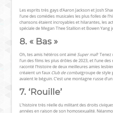
Les esprits très gays d’Aaron Jackson et Josh Sha
l’une des comédies musicales les plus folles de l’h
chansons étaient incroyables et hilarantes, les a
spéciale de Megan Thee Stallion et Bowen Yang j
8. « Bas »
Oh, tes amis hétéros ont aimé
Super mal
? Tenez 
l’un des films les plus drôles de 2023, et l’une de
raconté l’histoire de deux meilleures amies lesbien
créaient un faux
Club de combat
groupe de style p
avaient le béguin. C’est une montagne russe d’un fi
7. ‘Rouille’
L’histoire très réelle du militant des droits civ
années en raison de son homosexualité. Néanmoin