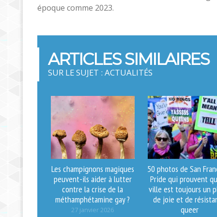
époque comme 2023.
ARTICLES SIMILAIRES
SUR LE SUJET : ACTUALITÉS
Les champignons magiques
50 photos de San Fran
peuvent-ils aider à lutter
Pride qui prouvent qu
contre la crise de la
ville est toujours un 
méthamphétamine gay ?
de joie et de résista
queer
27 janvier 2026