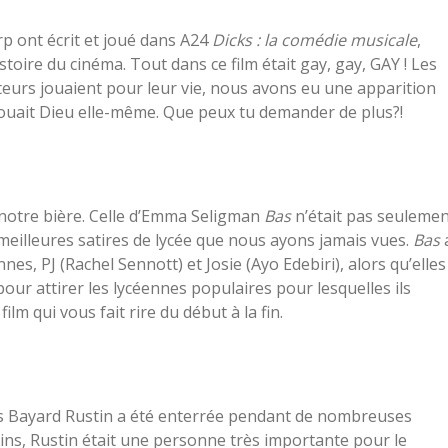
rp ont écrit et joué dans A24
Dicks : la comédie musicale
,
istoire du cinéma. Tout dans ce film était gay, gay, GAY ! Les
cteurs jouaient pour leur vie, nous avons eu une apparition
ouait Dieu elle-même. Que peux tu demander de plus?!
notre bière. Celle d’Emma Seligman
Bas
n’était pas seuleme
s meilleures satires de lycée que nous ayons jamais vues.
Bas
nes, PJ (Rachel Sennott) et Josie (Ayo Edebiri), alors qu’elles
our attirer les lycéennes populaires pour lesquelles ils
lm qui vous fait rire du début à la fin.
iques Bayard Rustin a été enterrée pendant de nombreuses
s, Rustin était une personne très importante pour le