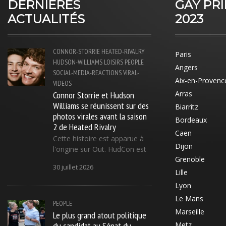
DERNIÈRES
GAY PR
ACTUALITÉS
2023
CONNOR-STORRIE
HEATED-RIVALRY
Paris
HUDSON-WILLIAMS
LOISIRS
PEOPLE
Angers
SOCIAL-MEDIA-REACTIONS
VIRAL-
Aix-en-Provenc
VIDEOS
Connor Storrie et Hudson
Arras
Williams se réunissent sur des
Biarritz
photos virales avant la saison
Bordeaux
2 de Heated Rivalry
Caen
Cette histoire est apparue à
Dijon
l'origine sur Out. HudCon est
Grenoble
30 juillet 2026
Lille
Lyon
Le Mans
PEOPLE
Marseille
Le plus grand atout politique
du candidat au Sénat du
Metz