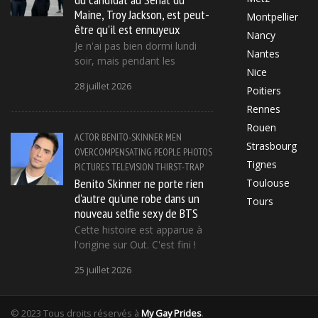
Maine, Troy Jackson, est peut-
Montpellier
être qu'il est ennuyeux
Nancy
Je n'ai pas bien dormi lundi
Nantes
soir, mais pendant les
Nice
28 juillet 2026
Poitiers
Rennes
Rouen
ACTOR
BENITO-SKINNER
MEN
Strasbourg
OVERCOMPENSATING
PEOPLE
PHOTOS
Tignes
PICTURES
TELEVISION
THIRST-TRAP
Benito Skinner ne porte rien
Toulouse
d'autre qu'une robe dans un
Tours
nouveau selfie sexy de BTS
Cette histoire est apparue à
l'origine sur Out. C'est fini !
25 juillet 2026
© 2023 Tous droits réservés à
My Gay Prides
.