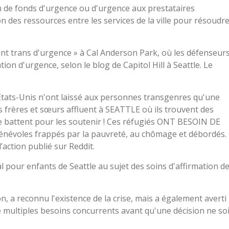
on de fonds d'urgence ou d'urgence aux prestataires
 des ressources entre les services de la ville pour résoudr
nt trans d'urgence » à Cal Anderson Park, où les défenseur
ion d'urgence, selon le blog de Capitol Hill à Seattle. Le
s États-Unis n'ont laissé aux personnes transgenres qu'une
os frères et sœurs affluent à SEATTLE où ils trouvent des
e battent pour les soutenir ! Ces réfugiés ONT BESOIN DE
énévoles frappés par la pauvreté, au chômage et débordés.
’action publié sur Reddit.
al pour enfants de Seattle au sujet des soins d'affirmation d
, a reconnu l'existence de la crise, mais a également averti
e multiples besoins concurrents avant qu'une décision ne soi