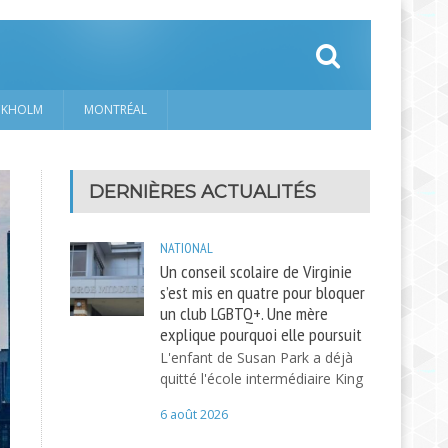
CKHOLM
MONTRÉAL
DERNIÈRES ACTUALITÉS
NATIONAL
Un conseil scolaire de Virginie
s’est mis en quatre pour bloquer
un club LGBTQ+. Une mère
explique pourquoi elle poursuit
L'enfant de Susan Park a déjà
quitté l'école intermédiaire King
6 août 2026