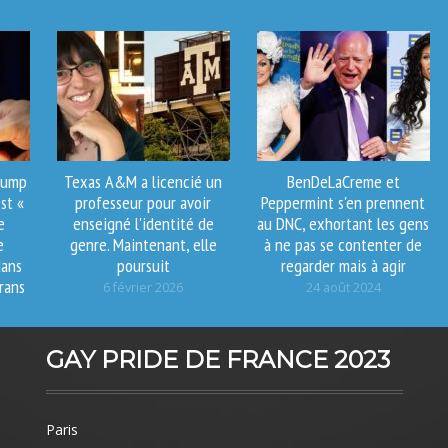
rump
Texas A&M a licencié un
BenDeLaCreme et
st «
professeur pour avoir
Peppermint s'en prennent
e
enseigné l'identité de
au DNC, exhortant les gens
e
genre. Maintenant, elle
à ne pas se contenter de
dans
poursuit
regarder mais à agir
rans
6 février 2026
24 août 2024
GAY PRIDE DE FRANCE 2023
Paris