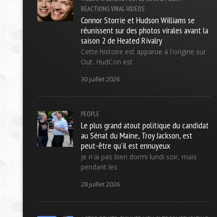
REACTIONS
VIRAL-VIDEOS
Connor Storrie et Hudson Williams se
réunissent sur des photos virales avant la
saison 2 de Heated Rivalry
Cette histoire est apparue à l'origine sur
Out. HudCon est
30 juillet 2026
PEOPLE
Le plus grand atout politique du candidat
au Sénat du Maine, Troy Jackson, est
peut-être qu'il est ennuyeux
Je n'ai pas bien dormi lundi soir, mais
pendant les
28 juillet 2026