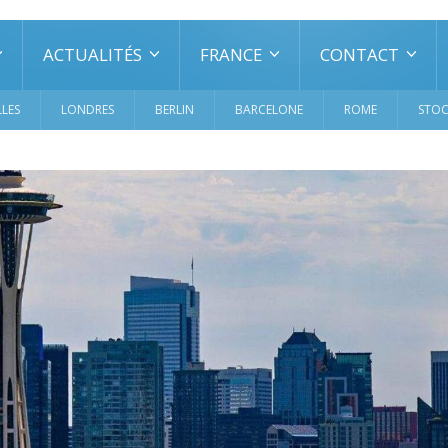
ACTUALITÉS
FRANCE
CONTACT
LES
LONDRES
BERLIN
BARCELONE
ROME
STO