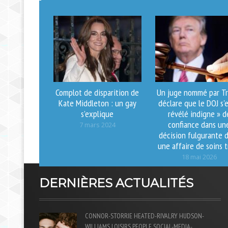
Complot de disparition de
Un juge nommé par T
Kate Middleton : un gay
déclare que le DOJ s'e
s’explique
révélé indigne » d
confiance dans un
7 mars 2024
décision fulgurante 
une affaire de soins t
18 mai 2026
DERNIÈRES ACTUALITÉS
CONNOR-STORRIE
HEATED-RIVALRY
HUDSON-
WILLIAMS
LOISIRS
PEOPLE
SOCIAL-MEDIA-