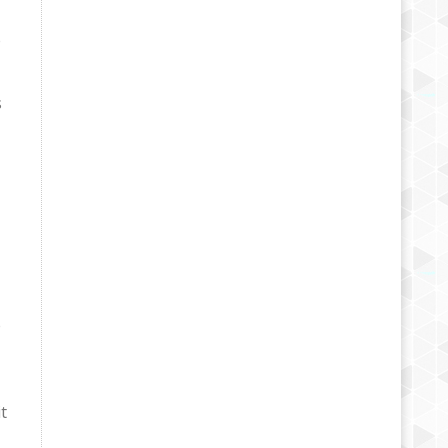
e
s
e
t