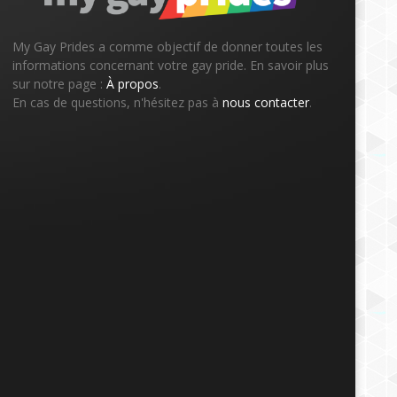
My Gay Prides a comme objectif de donner toutes les
informations concernant votre gay pride. En savoir plus
sur notre page :
À propos
.
En cas de questions, n'hésitez pas à
nous contacter
.