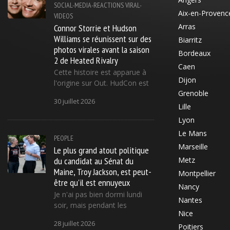
SOCIAL-MEDIA-REACTIONS
VIRAL-
Aix-en-Provenc
VIDEOS
Connor Storrie et Hudson
Arras
Williams se réunissent sur des
Biarritz
photos virales avant la saison
Bordeaux
2 de Heated Rivalry
Caen
Cette histoire est apparue à
Dijon
l'origine sur Out. HudCon est
Grenoble
30 juillet 2026
Lille
Lyon
Le Mans
PEOPLE
Marseille
Le plus grand atout politique
du candidat au Sénat du
Metz
Maine, Troy Jackson, est peut-
Montpellier
être qu'il est ennuyeux
Nancy
Je n'ai pas bien dormi lundi
Nantes
soir, mais pendant les
Nice
28 juillet 2026
Poitiers