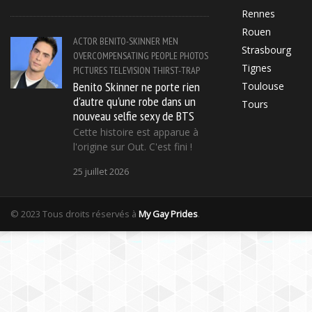
Rennes
Rouen
ACTOR
BENITO-SKINNER
MEN
Strasbourg
OVERCOMPENSATING
PEOPLE
PHOTOS
Tignes
PICTURES
TELEVISION
THIRST-TRAP
Benito Skinner ne porte rien
Toulouse
d'autre qu'une robe dans un
Tours
nouveau selfie sexy de BTS
Cette histoire est apparue à
l'origine sur Out. C'est fini !
25 juillet 2026
© 2023 Tous droits réservés à
My Gay Prides
.