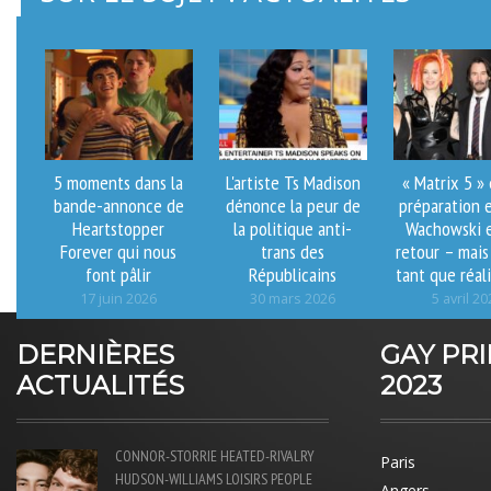
5 moments dans la
L'artiste Ts Madison
« Matrix 5 »
bande-annonce de
dénonce la peur de
préparation 
Heartstopper
la politique anti-
Wachowski e
Forever qui nous
trans des
retour – mais
font pâlir
Républicains
tant que réali
17 juin 2026
30 mars 2026
5 avril 20
DERNIÈRES
GAY PR
ACTUALITÉS
2023
CONNOR-STORRIE
HEATED-RIVALRY
Paris
HUDSON-WILLIAMS
LOISIRS
PEOPLE
Angers