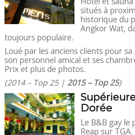
Hôtel et sauna
situés à proxim
historique du 
Angkor Wat, da
toujours populaire.
Loué par les anciens clients pour sa 
son personnel amical et ses chambr
Prix ​​et plus de photos.
(2014 – Top 25 |
2015 – Top 25
)
Supérieur
Dorée
Le B&B gay le 
Reap sur TGA.