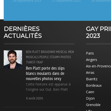
24 septembre 2023
27 septembre 2023
26 septembr
DERNIÈRES
GAY PR
ACTUALITÉS
2023
BEN-PLATT
BROADWAY-MUSICAL
MEN
Paris
MUSICALS
PEOPLE
STEAMY-PHOTOS
Angers
THIRST-TRAP
Aix-en-Provenc
Ben Platt porte des slips
blancs moulants dans de
Arras
nouvelles photos sexy
Biarritz
Cette histoire est apparue à
Bordeaux
l'origine sur Out. Ben Platt
Caen
Dijon
6 août 2026
Grenoble