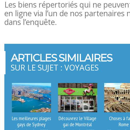
Les biens répertoriés qui ne peuven
en ligne via l’un de nos partenaires 
dans l’enquête.
ARTICLES SIMILAIRES
SUR LE SUJET : VOYAGES
Les meilleures plages
Découvrez le Village
Choses à fa
gays de Sydney
gai de Montréal
Rome