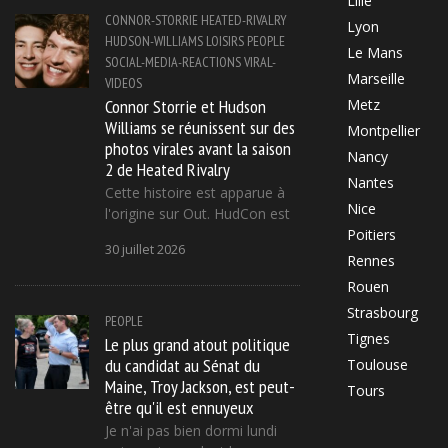
Lille
CONNOR-STORRIE
HEATED-RIVALRY
Lyon
HUDSON-WILLIAMS
LOISIRS
PEOPLE
Le Mans
SOCIAL-MEDIA-REACTIONS
VIRAL-
Marseille
VIDEOS
Connor Storrie et Hudson
Metz
Williams se réunissent sur des
Montpellier
photos virales avant la saison
Nancy
2 de Heated Rivalry
Nantes
Cette histoire est apparue à
Nice
l'origine sur Out. HudCon est
Poitiers
30 juillet 2026
Rennes
Rouen
Strasbourg
PEOPLE
Tignes
Le plus grand atout politique
du candidat au Sénat du
Toulouse
Maine, Troy Jackson, est peut-
Tours
être qu'il est ennuyeux
Je n'ai pas bien dormi lundi