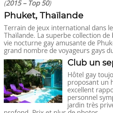
(
2015 – Top 50
)
Phuket, Thaïlande
Terrain de jeux international dans le
Thaïlande. La superbe collection de b
vie nocturne gay amusante de Phuke
grand nombre de voyageurs gays du
Club un se
Hôtel gay touj
proposant un 
excellent rappo
personnel sym
jardin très pri
profond. Prix ​​et plus de photos.