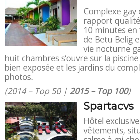
Complexe gay d
rapport qualité
10 minutes en v
de Betu Belig e
vie nocturne g
huit chambres s’ouvre sur la piscine 
bien exposée et les jardins du complex
photos.
(2014 – Top 50 |
2015 – Top 100
)
Spartacvs
Hôtel exclusiv
vêtements, sit
calme à mi-che