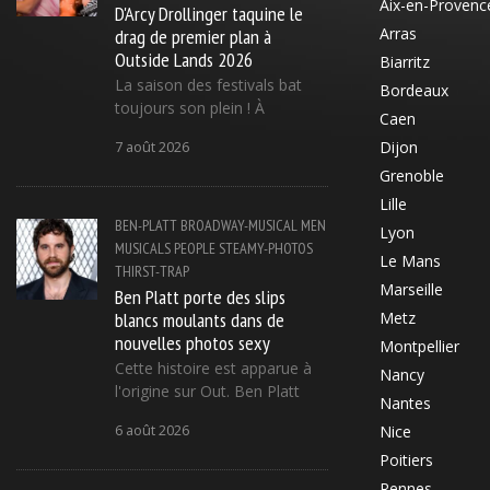
Aix-en-Provenc
D'Arcy Drollinger taquine le
drag de premier plan à
Arras
Outside Lands 2026
Biarritz
La saison des festivals bat
Bordeaux
toujours son plein ! À
Caen
Dijon
7 août 2026
Grenoble
Lille
BEN-PLATT
BROADWAY-MUSICAL
MEN
Lyon
MUSICALS
PEOPLE
STEAMY-PHOTOS
Le Mans
THIRST-TRAP
Marseille
Ben Platt porte des slips
blancs moulants dans de
Metz
nouvelles photos sexy
Montpellier
Cette histoire est apparue à
Nancy
l'origine sur Out. Ben Platt
Nantes
6 août 2026
Nice
Poitiers
Rennes