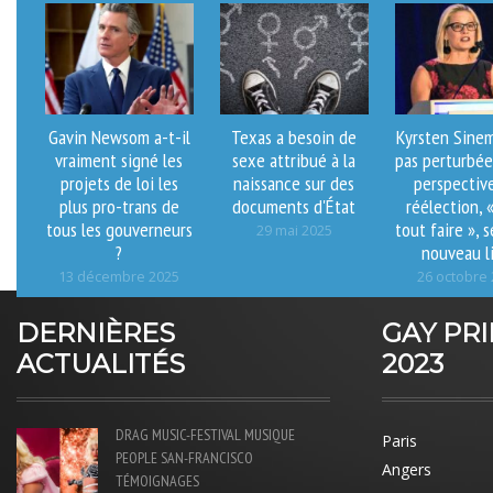
Gavin Newsom a-t-il
Texas a besoin de
Kyrsten Sinem
vraiment signé les
sexe attribué à la
pas perturbée
projets de loi les
naissance sur des
perspectiv
plus pro-trans de
documents d'État
réélection, 
tous les gouverneurs
tout faire », 
29 mai 2025
?
nouveau l
13 décembre 2025
26 octobre
DERNIÈRES
GAY PR
ACTUALITÉS
2023
DRAG
MUSIC-FESTIVAL
MUSIQUE
Paris
PEOPLE
SAN-FRANCISCO
Angers
TÉMOIGNAGES