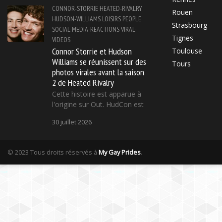
CONNOR-STORRIE
HEATED-RIVALRY
Rouen
HUDSON-WILLIAMS
LOISIRS
PEOPLE
Strasbourg
SOCIAL-MEDIA-REACTIONS
VIRAL-
Tignes
VIDEOS
Connor Storrie et Hudson
Toulouse
Williams se réunissent sur des
Tours
photos virales avant la saison
2 de Heated Rivalry
Cette histoire est apparue à
l'origine sur Out. HudCon est
30 juillet 2026
© 2023 Tous droits réservés à
My Gay Prides
.