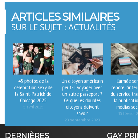
ARTICLES SIMILAIRES
SUR LE SUJET : ACTUALITÉS
45 photos de la
Un citoyen américain
L'armée se
célébration sexy de
peut-il voyager avec
rendre l'inter
la Saint-Patrick de
un autre passeport ?
du service tr
Chicago 2025
Ce que les doubles
la publicati
citoyens doivent
médias soc
5 avril 2025
savoir
15 février 
23 septembre 2023
DERNIÈRES
GAY PR