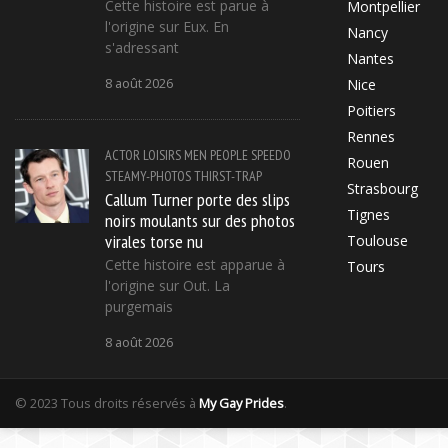
Cette histoire est parue à
Montpellier
l'origine sur Eux. En
Nancy
s'adressant
Nantes
8 août 2026
Nice
Poitiers
Rennes
ACTOR
LOISIRS
MEN
PEOPLE
SPEEDO
Rouen
STEAMY-PHOTOS
THIRST-TRAP
Strasbourg
Callum Turner porte des slips
Tignes
noirs moulants sur des photos
virales torse nu
Toulouse
Cette histoire est apparue à
Tours
l'origine sur Out. La
purgemais
8 août 2026
© 2023 Tous droits réservés à
My Gay Prides
.