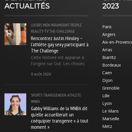
ACTUALITÉS
2023
LOISIRS
MEN
PARAMOUNT
PEOPLE
Paris
REALITY-TV
THE-CHALLENGE
Angers
Rencontrez Justin Hinsley –
Aix-en-Provenc
l'athlète gay sexy participant à
The Challenge
Arras
Cette histoire est apparue à
Biarritz
l'origine sur Out. Les choses
Bordeaux
Caen
9 août 2026
Dijon
Grenoble
SPORTS
TRANSGENDER-ATHLETE
Lille
WNBA
Lyon
Gabby Williams de la WNBA dit
Le Mans
qu'elle accueillerait un
Marseille
coéquipier transgenre « à tout
moment »
Metz