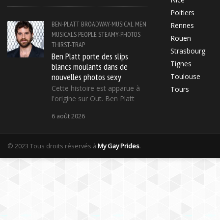
Poitiers
BEN-PLATT
BROADWAY-MUSICAL
MEN
Rennes
MUSICALS
PEOPLE
STEAMY-PHOTOS
Rouen
THIRST-TRAP
Strasbourg
Ben Platt porte des slips
Tignes
blancs moulants dans de
nouvelles photos sexy
Toulouse
Cette histoire est apparue à
Tours
l'origine sur Out. Ben Platt
6 août 2026
© 2023 Tous droits réservés à
My Gay Prides
.