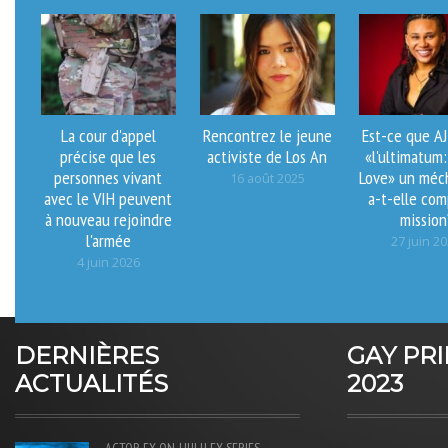
La cour d'appel
Rencontrez le jeune
Est-ce que AJ
précise que les
activiste de Los An
«l'ultimatum
personnes vivant
Love» un méc
16 août 2025
avec le VIH peuvent
a-t-elle comp
à nouveau rejoindre
mission
l'armée
27 juin 2
4 juin 2026
DERNIÈRES
GAY PR
ACTUALITÉS
2023
ACTOR
FX-ON-HULU
FX-SERIES