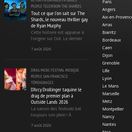
Paris
PEOPLE
TELEVISION
THE-SHARDS
Angers
Tout ce que l'on sait sur The
Aix-en-Provenc
Shards, le nouveau thriller gay
de Ryan Murphy
Arras
Cette histoire est apparue à
Biarritz
l'origine sur Out. Le dernier
Bordeaux
Caen
7 août 2026
Dijon
Grenoble
DRAG
MUSIC-FESTIVAL
MUSIQUE
Lille
PEOPLE
SAN-FRANCISCO
Lyon
TÉMOIGNAGES
Le Mans
D'Arcy Drollinger taquine le
Marseille
drag de premier plan à
Outside Lands 2026
Metz
La saison des festivals bat
Montpellier
toujours son plein ! À
Nancy
Nantes
7 août 2026
Nice