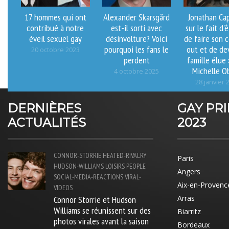
17 hommes qui ont
Alexander Skarsgård
Jonathan Ca
contribué à notre
est-il sorti avec
sur le fait d'
éveil sexuel gay
désinvolture? Voici
de faire son 
pourquoi les fans le
out et de de
20 octobre 2023
perdent
famille élue
Michelle O
4 octobre 2025
28 janvier 
DERNIÈRES
GAY PR
ACTUALITÉS
2023
CONNOR-STORRIE
HEATED-RIVALRY
Paris
HUDSON-WILLIAMS
LOISIRS
PEOPLE
Angers
SOCIAL-MEDIA-REACTIONS
VIRAL-
Aix-en-Provenc
VIDEOS
Connor Storrie et Hudson
Arras
Williams se réunissent sur des
Biarritz
photos virales avant la saison
Bordeaux