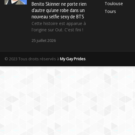
Benito Skinner ne porte rien
Toulouse
d'autre qu'une robe dans un
Tours
nouveau selfie sexy de BTS
Cette histoire est apparue à
l'origine sur Out. C'est fini !
25 juillet 2026
© 2023 Tous droits réservés à
My Gay Prides
.