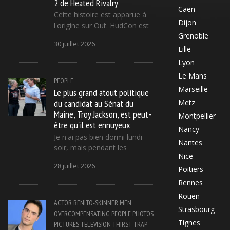
2 de Heated Rivalry
Caen
Cette histoire est apparue à
Dijon
l'origine sur Out. HudCon est
Grenoble
30 juillet 2026
Lille
Lyon
Le Mans
PEOPLE
Marseille
Le plus grand atout politique
du candidat au Sénat du
Metz
Maine, Troy Jackson, est peut-
Montpellier
être qu'il est ennuyeux
Nancy
Je n'ai pas bien dormi lundi
Nantes
soir, mais pendant les
Nice
28 juillet 2026
Poitiers
Rennes
Rouen
ACTOR
BENITO-SKINNER
MEN
Strasbourg
OVERCOMPENSATING
PEOPLE
PHOTOS
Tignes
PICTURES
TELEVISION
THIRST-TRAP