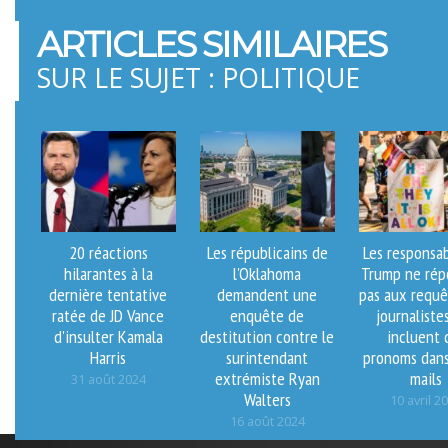
ARTICLES SIMILAIRES
SUR LE SUJET : POLITIQUE
20 réactions
Les républicains de
Les responsa
hilarantes à la
l'Oklahoma
Trump ne ré
dernière tentative
demandent une
pas aux requê
ratée de JD Vance
enquête de
journalistes
d'insulter Kamala
destitution contre le
incluent 
Harris
surintendant
pronoms dans
extrémiste Ryan
mails
31 août 2024
Walters
10 avril 2
16 août 2024