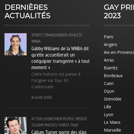
DERNIÈRES
GAY PR
ACTUALITÉS
2023
SPORTS
TRANSGENDER-ATHLETE
Paris
WNBA
Angers
Gabby Williams de la WNBA dit
Aix-en-Provenc
qu'elle accueillerait un
coéquipier transgenre « à tout
Arras
moment »
Biarritz
Cette histoire est parue à
Bordeaux
l'origine sur Eux. En
Caen
s'adressant
Dijon
8 août 2026
Grenoble
Lille
Lyon
ACTOR
LOISIRS
MEN
PEOPLE
SPEEDO
Le Mans
STEAMY-PHOTOS
THIRST-TRAP
Marseille
Callum Turner porte des slips