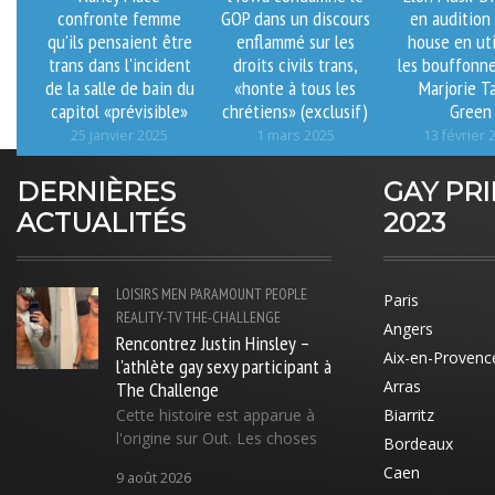
confronte femme
GOP dans un discours
en audition
qu'ils pensaient être
enflammé sur les
house en uti
trans dans l'incident
droits civils trans,
les bouffonne
de la salle de bain du
«honte à tous les
Marjorie T
capitol «prévisible»
chrétiens» (exclusif)
Green
25 janvier 2025
1 mars 2025
13 février 
DERNIÈRES
GAY PR
ACTUALITÉS
2023
LOISIRS
MEN
PARAMOUNT
PEOPLE
Paris
REALITY-TV
THE-CHALLENGE
Angers
Rencontrez Justin Hinsley –
Aix-en-Provenc
l'athlète gay sexy participant à
The Challenge
Arras
Cette histoire est apparue à
Biarritz
l'origine sur Out. Les choses
Bordeaux
Caen
9 août 2026