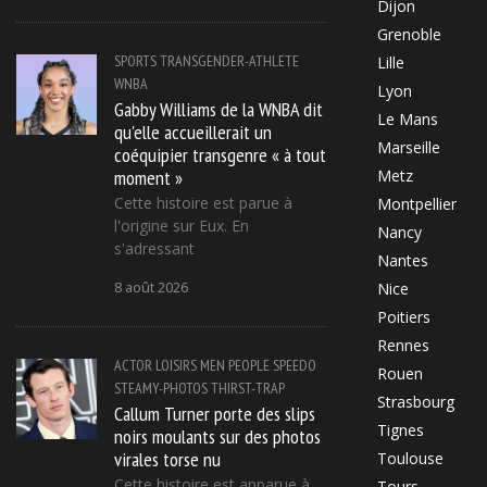
Dijon
Grenoble
SPORTS
TRANSGENDER-ATHLETE
Lille
WNBA
Lyon
Gabby Williams de la WNBA dit
Le Mans
qu'elle accueillerait un
Marseille
coéquipier transgenre « à tout
moment »
Metz
Cette histoire est parue à
Montpellier
l'origine sur Eux. En
Nancy
s'adressant
Nantes
8 août 2026
Nice
Poitiers
Rennes
ACTOR
LOISIRS
MEN
PEOPLE
SPEEDO
Rouen
STEAMY-PHOTOS
THIRST-TRAP
Strasbourg
Callum Turner porte des slips
Tignes
noirs moulants sur des photos
virales torse nu
Toulouse
Cette histoire est apparue à
Tours