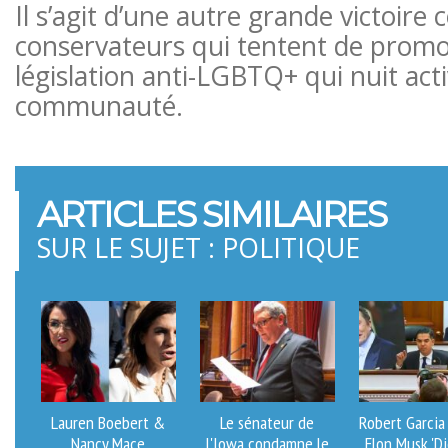
Il s’agit d’une autre grande victoire 
conservateurs qui tentent de prom
législation anti-LGBTQ+ qui nuit ac
communauté.
ARTICLES SIMILAIRES
SUR LE SUJET : POLITIQUE
Lauren Boebert &
Le sénateur de
Robert Garcia
Nancy Mace
l'Iowa condamne le
Elon Musk 'Di