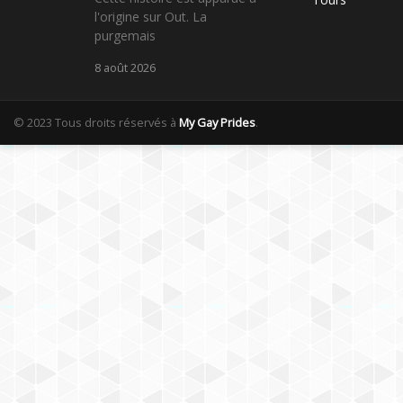
l'origine sur Out. La
purgemais
8 août 2026
© 2023 Tous droits réservés à
My Gay Prides
.