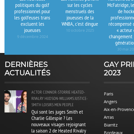
politiques du golf
sur les cycles
McFatridge, l
professionnel pour
menstruels des
de hock
les golfeuses trans
joueuses de la
professionn
excluent les
WNBA, c'est dingue
récompensé
joueuses
« acteur
10 octobre 2025
changement »
9 décembre 2024
génératio
30 mai 2
DERNIÈRES
GAY PR
ACTUALITÉS
2023
ACTOR
CONNOR-STORRIE
HEATED-
Paris
RIVALRY
HUDSON-WILLIAMS
JUSTICE-
Angers
SMITH
LOISIRS
MEN
PEOPLE
Aix-en-Provenc
Qui sont les juges Smith et
Charlie Gillespie ? Les
Arras
nouveaux visages rejoignant
Biarritz
la saison 2 de Heated Rivalry
Bordeaux