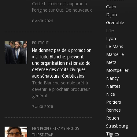
Cette histoire est apparue à
Caen
l'origine sur Out. De nouveaux
Dijon
8 août 2026
Grenoble
Lille
Lyon
POLITIQUE
Le Mans
Ne donnez pas de « promotion
Marseille
» à Todd Blanche, prévient
une organisation nationale de
Metz
défense des droits civiques
Montpellier
aux sénateurs républicains
Nancy
Todd Blanche semble prêt à
Nantes
devenir le prochain procureur
Nice
général
Poitiers
7 août 2026
Rennes
Rouen
Strasbourg
MEN
PEOPLE
STEAMY-PHOTOS
Tignes
THIRST-TRAP