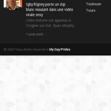
Igby Rigney porte un slip
Toulouse
blanc moulant dans une vidéo
Tours
virale sexy
Cette histoire est apparue à
l'origine sur Out. Ryan Murphy
7 août 2026
© 2023 Tous droits réservés à
My Gay Prides
.