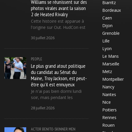
Williams se réunissent sur des
Biarritz
photos virales avant la saison
Bordeaux
2 de Heated Rivalry
Caen
Cette histoire est apparue à
Dijon
l'origine sur Out. HudCon est
Grenoble
30 juillet 2026
Lille
Lyon
Le Mans
PEOPLE
Marseille
Le plus grand atout politique
du candidat au Sénat du
Metz
Maine, Troy Jackson, est peut-
Montpellier
être qu'il est ennuyeux
Nancy
Je n'ai pas bien dormi lundi
Nantes
soir, mais pendant les
Nice
28 juillet 2026
Poitiers
Rennes
Rouen
ACTOR
BENITO-SKINNER
MEN