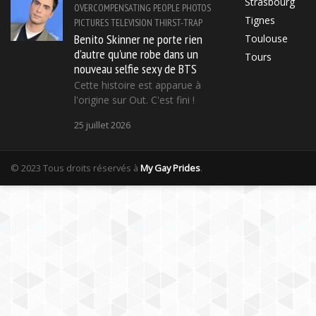
Strasbourg
OVERCOMPENSATING
PEOPLE
PHOTOS
Tignes
PICTURES
TELEVISION
THIRST-TRAP
Benito Skinner ne porte rien
Toulouse
d'autre qu'une robe dans un
Tours
nouveau selfie sexy de BTS
Cette histoire est apparue à
l'origine sur Out. C'est fini !
25 juillet 2026
© 2023 Tous droits réservés à
My Gay Prides
.