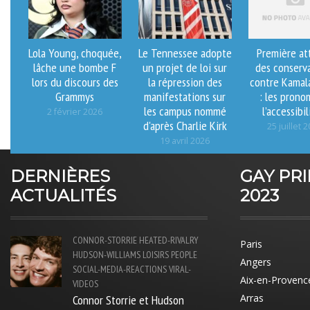
Lola Young, choquée,
Le Tennessee adopte
Première at
lâche une bombe F
un projet de loi sur
des conserv
lors du discours des
la répression des
contre Kamala
Grammys
manifestations sur
: les prono
les campus nommé
l’accessibil
2 février 2026
d'après Charlie Kirk
25 juillet 
19 avril 2026
DERNIÈRES
GAY PR
ACTUALITÉS
2023
CONNOR-STORRIE
HEATED-RIVALRY
Paris
HUDSON-WILLIAMS
LOISIRS
PEOPLE
Angers
SOCIAL-MEDIA-REACTIONS
VIRAL-
Aix-en-Provenc
VIDEOS
Connor Storrie et Hudson
Arras