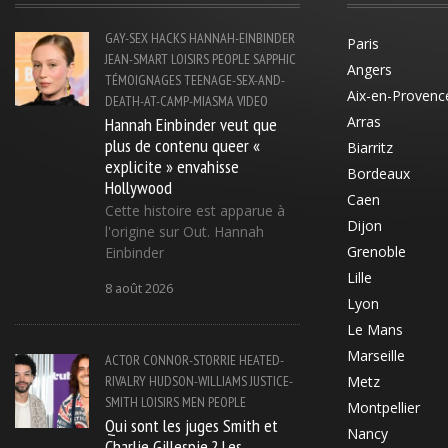
GAY-SEX
HACKS
HANNAH-EINBINDER
Paris
JEAN-SMART
LOISIRS
PEOPLE
SAPPHIC
Angers
TÉMOIGNAGES
TEENAGE-SEX-AND-
Aix-en-Provenc
DEATH-AT-CAMP-MIASMA
VIDEO
Hannah Einbinder veut que
Arras
plus de contenu queer «
Biarritz
explicite » envahisse
Bordeaux
Hollywood
Caen
Cette histoire est apparue à
Dijon
l'origine sur Out. Hannah
Grenoble
Einbinder
Lille
8 août 2026
Lyon
Le Mans
Marseille
ACTOR
CONNOR-STORRIE
HEATED-
RIVALRY
HUDSON-WILLIAMS
JUSTICE-
Metz
SMITH
LOISIRS
MEN
PEOPLE
Montpellier
Qui sont les juges Smith et
Nancy
Charlie Gillespie ? Les