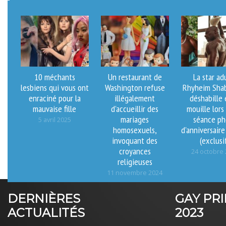
10 méchants
Un restaurant de
La star ad
lesbiens qui vous ont
Washington refuse
Rhyheim Shab
enraciné pour la
illégalement
déshabille 
mauvaise fille
d'accueillir des
mouille lors
mariages
séance ph
5 avril 2025
homosexuels,
d'anniversaire
invoquant des
(exclusi
croyances
24 octobre
religieuses
11 novembre 2024
DERNIÈRES
GAY PR
ACTUALITÉS
2023