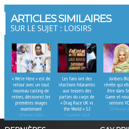
ARTICLES SIMILAIRES
SUR LE SUJET : LOISIRS
« We’re Here » est de
Les fans ont des
Jonbers Bl
retour avec un tout
réactions hilarantes
révèle qui ell
nouveau casting de
aux teasers des
être dans S
reines, découvrez les
parties du corps de
Game et nou
premières images
« Drag Race UK vs
sentons V
maintenant
the World » S2
26 février 
8 février 2024
11 janvier 2024