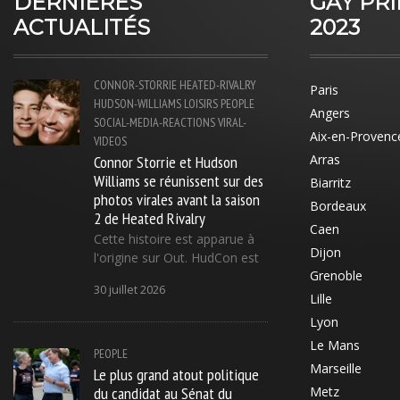
DERNIÈRES
GAY PR
ACTUALITÉS
2023
CONNOR-STORRIE
HEATED-RIVALRY
Paris
HUDSON-WILLIAMS
LOISIRS
PEOPLE
Angers
SOCIAL-MEDIA-REACTIONS
VIRAL-
Aix-en-Provenc
VIDEOS
Connor Storrie et Hudson
Arras
Williams se réunissent sur des
Biarritz
photos virales avant la saison
Bordeaux
2 de Heated Rivalry
Caen
Cette histoire est apparue à
Dijon
l'origine sur Out. HudCon est
Grenoble
30 juillet 2026
Lille
Lyon
Le Mans
PEOPLE
Marseille
Le plus grand atout politique
du candidat au Sénat du
Metz