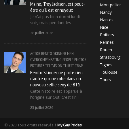
Maine, Troy Jackson, est peut-
Montpellier
être qu'il est ennuyeux
Nancy
Je n'ai pas bien dormi lundi
Nantes
soir, mais pendant les
Nice
28 juillet 2026
Poitiers
Rennes
Rouen
ACTOR
BENITO-SKINNER
MEN
Strasbourg
OVERCOMPENSATING
PEOPLE
PHOTOS
Tignes
PICTURES
TELEVISION
THIRST-TRAP
Benito Skinner ne porte rien
Toulouse
d'autre qu'une robe dans un
Tours
nouveau selfie sexy de BTS
Cette histoire est apparue à
l'origine sur Out. C'est fini !
25 juillet 2026
© 2023 Tous droits réservés à
My Gay Prides
.