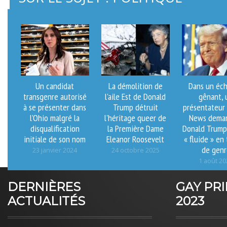
Un candidat
La démolition de
Dans un éc
transgenre autorisé
l'aile Est de Donald
gênant, 
à se présenter dans
Trump détruit
présentateur
l’Ohio malgré la
l'héritage queer de
News dema
disqualification
la Première Dame
Donald Trump 
initiale de son nom
Eleanor Roosevelt
« fluide » en
de genr
23 janvier 2024
24 octobre 2025
1 août 20
DERNIÈRES
GAY PR
ACTUALITÉS
2023