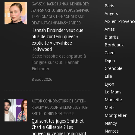
GAY-SEX
HACKS
HANNAH-EINBINDER
Paris
JEAN-SMART
LOISIRS
PEOPLE
SAPPHIC
Angers
TÉMOIGNAGES
TEENAGE-SEX-AND-
Aix-en-Provenc
DEATH-AT-CAMP-MIASMA
VIDEO
Hannah Einbinder veut que
Arras
plus de contenu queer «
Biarritz
explicite » envahisse
Bordeaux
Hollywood
Caen
Cette histoire est apparue à
Dijon
l'origine sur Out. Hannah
Grenoble
Einbinder
Lille
8 août 2026
Lyon
Le Mans
Marseille
ACTOR
CONNOR-STORRIE
HEATED-
RIVALRY
HUDSON-WILLIAMS
JUSTICE-
Metz
SMITH
LOISIRS
MEN
PEOPLE
Montpellier
Qui sont les juges Smith et
Nancy
Charlie Gillespie ? Les
Nantes
nouveaux visages rejoignant