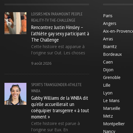
LOISIRS
MEN
PARAMOUNT
PEOPLE
Paris
REALITY-TV
THE-CHALLENGE
Angers
Rencontrez Justin Hinsley –
Aix-en-Provenc
l'athlète gay sexy participant à
The Challenge
Arras
Cette histoire est apparue à
Biarritz
l'origine sur Out. Les choses
Bordeaux
Caen
9 août 2026
Dijon
Grenoble
SPORTS
TRANSGENDER-ATHLETE
Lille
WNBA
Lyon
Gabby Williams de la WNBA dit
Le Mans
qu'elle accueillerait un
Marseille
coéquipier transgenre « à tout
moment »
Metz
Cette histoire est parue à
Montpellier
l'origine sur Eux. En
Nancy