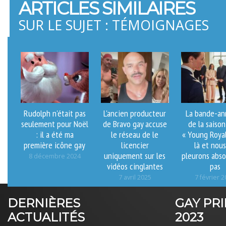
ARTICLES SIMILAIRES
SUR LE SUJET : TÉMOIGNAGES
Rudolph n'était pas
L'ancien producteur
La bande-a
seulement pour Noël
de Bravo gay accuse
de la saiso
: il a été ma
le réseau de le
« Young Royal
première icône gay
licencier
là et nou
uniquement sur les
pleurons abs
8 décembre 2024
vidéos cinglantes
pas
7 avril 2025
7 février 
DERNIÈRES
GAY PR
ACTUALITÉS
2023