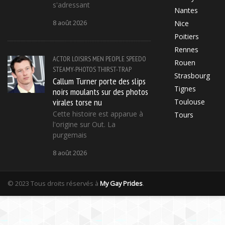
s'adressant
Nantes
8 août 2026
Nice
Poitiers
Rennes
ACTOR
LOISIRS
MEN
PEOPLE
SPEEDO
Rouen
STEAMY-PHOTOS
THIRST-TRAP
Strasbourg
Callum Turner porte des slips
Tignes
noirs moulants sur des photos
virales torse nu
Toulouse
Cette histoire est apparue à
Tours
l'origine sur Out. La
purgemais
8 août 2026
© 2023 Tous droits réservés à
My Gay Prides
.