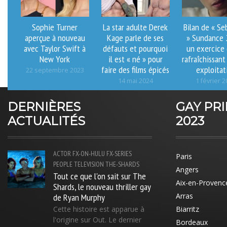
Sophie Turner
La star adulte Derek
Bilan de « Se
aperçue à nouveau
Kage parle de ses
» Sundance 
avec Taylor Swift à
défauts et pourquoi
un exercice
New York
il est « né » pour
rafraîchissant
faire des films épicés
exploitat
22 septembre 2023
14 mai 2024
1 février 
DERNIÈRES
GAY PR
ACTUALITÉS
2023
ACTOR
FX-ON-HULU
FX-SERIES
Paris
PEOPLE
TELEVISION
THE-SHARDS
Angers
Tout ce que l'on sait sur The
Aix-en-Provenc
Shards, le nouveau thriller gay
de Ryan Murphy
Arras
Cette histoire est apparue à
Biarritz
l'origine sur Out. Le dernier
Bordeaux