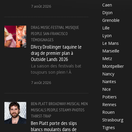
Caen
7 août 2026
Dijon
Grenoble
DRAG
MUSIC-FESTIVAL
MUSIQUE
Lille
PEOPLE
SAN-FRANCISCO
Lyon
TÉMOIGNAGES
Le Mans
D'Arcy Drollinger taquine le
Marseille
drag de premier plan à
Outside Lands 2026
Metz
La saison des festivals bat
Montpellier
toujours son plein ! À
Nancy
Nantes
7 août 2026
Nice
Poitiers
BEN-PLATT
BROADWAY-MUSICAL
MEN
Rennes
MUSICALS
PEOPLE
STEAMY-PHOTOS
Rouen
THIRST-TRAP
Strasbourg
Ben Platt porte des slips
Tignes
blancs moulants dans de