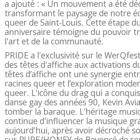
a ajouté : « Un mouvement a été dé
transformant le paysage de notre é
queer de Saint-Louis. Cette étape d
anniversaire témoigne du pouvoir t
l'art et de la communauté.
PRIDE a l'exclusivité sur le WerQfes
des têtes d'affiche aux activations d
têtes d’affiche ont une synergie ent
racines queer et l’exploration modern
queer. L'icône du drag qui a conquis
danse gay des années 90, Kevin Avia
tomber la baraque. L'héritage music
continue d'influencer la musique gr
aujourd'hui, après avoir décroché s
sur PURE/HONEY de Beyoncé de so