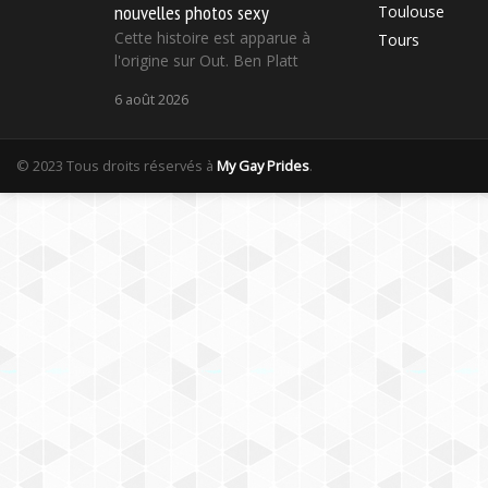
nouvelles photos sexy
Toulouse
Cette histoire est apparue à
Tours
l'origine sur Out. Ben Platt
6 août 2026
© 2023 Tous droits réservés à
My Gay Prides
.