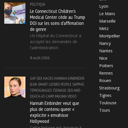
POLITIQUE
Lyon
Le Connecticut Children's
Le Mans
Medical Center cède au Trump
Marseille
DOJ sur les soins d'affirmation
de genre
Metz
Un hôpital du Connecticut a
Montpellier
accepté les demandes de
Nancy
l'administration
Nantes
8 août 2026
Nice
Poitiers
Rennes
GAY-SEX
HACKS
HANNAH-EINBINDER
Rouen
JEAN-SMART
LOISIRS
PEOPLE
SAPPHIC
Strasbourg
TÉMOIGNAGES
TEENAGE-SEX-AND-
Tignes
DEATH-AT-CAMP-MIASMA
VIDEO
Hannah Einbinder veut que
Toulouse
plus de contenu queer «
Tours
explicite » envahisse
Hollywood
Cette histoire est apparue à