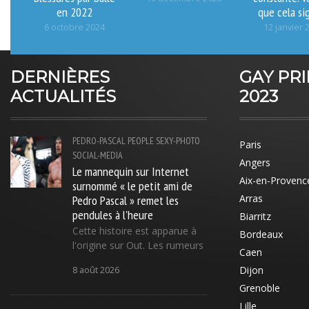
en 2022
que cela sig
6 octobre 2024
12 janvier 
DERNIÈRES
GAY PR
ACTUALITÉS
2023
PEDRO-PASCAL
PEOPLE
SEXY-PHOTO
Paris
SOCIAL-MEDIA
Angers
Le mannequin sur Internet
Aix-en-Provenc
surnommé « le petit ami de
Pedro Pascal » remet les
Arras
pendules à l'heure
Biarritz
Cette histoire est apparue à
Bordeaux
l'origine sur Out. Les rumeurs
Caen
Dijon
8 août 2026
Grenoble
Lille