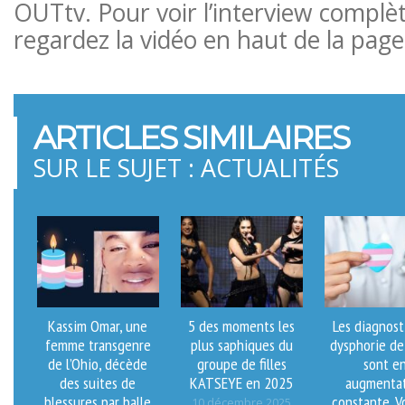
OUTtv. Pour voir l’interview complè
regardez la vidéo en haut de la page
ARTICLES SIMILAIRES
SUR LE SUJET : ACTUALITÉS
Kassim Omar, une
5 des moments les
Les diagnost
femme transgenre
plus saphiques du
dysphorie de
de l’Ohio, décède
groupe de filles
sont e
des suites de
KATSEYE en 2025
augmenta
blessures par balle
constante. V
10 décembre 2025