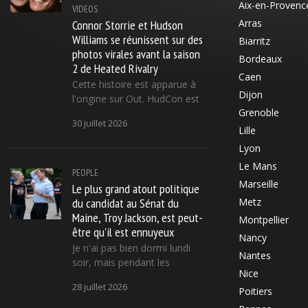
Aix-en-Provenc
VIDEOS
Connor Storrie et Hudson
Arras
Williams se réunissent sur des
Biarritz
photos virales avant la saison
Bordeaux
2 de Heated Rivalry
Caen
Cette histoire est apparue à
Dijon
l'origine sur Out. HudCon est
Grenoble
30 juillet 2026
Lille
Lyon
Le Mans
PEOPLE
Marseille
Le plus grand atout politique
du candidat au Sénat du
Metz
Maine, Troy Jackson, est peut-
Montpellier
être qu'il est ennuyeux
Nancy
Je n'ai pas bien dormi lundi
Nantes
soir, mais pendant les
Nice
28 juillet 2026
Poitiers