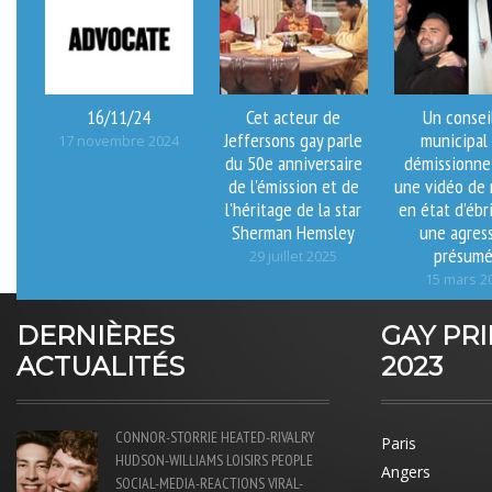
16/11/24
Cet acteur de
Un consei
Jeffersons gay parle
municipal
17 novembre 2024
du 50e anniversaire
démissionne
de l'émission et de
une vidéo de 
l'héritage de la star
en état d’ébr
Sherman Hemsley
une agres
présum
29 juillet 2025
15 mars 2
DERNIÈRES
GAY PR
ACTUALITÉS
2023
CONNOR-STORRIE
HEATED-RIVALRY
Paris
HUDSON-WILLIAMS
LOISIRS
PEOPLE
Angers
SOCIAL-MEDIA-REACTIONS
VIRAL-