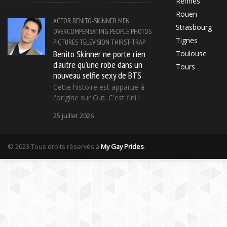
Rennes
Rouen
ACTOR
BENITO-SKINNER
MEN
Strasbourg
OVERCOMPENSATING
PEOPLE
PHOTOS
Tignes
PICTURES
TELEVISION
THIRST-TRAP
Benito Skinner ne porte rien
Toulouse
d'autre qu'une robe dans un
Tours
nouveau selfie sexy de BTS
Cette histoire est apparue à
l'origine sur Out. C'est fini !
25 juillet 2026
© 2023 Tous droits réservés à
My Gay Prides
.