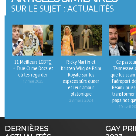
SUR LE SUJET : ACTUALITÉS
11 Meilleurs LGBTQ
Ricky Martin et
Ce pasteu
+ True Crime Docs et
Kristen Wiig de Palm
Tennessee c
où les regarder
Royale sur les
que les scan
espaces sûrs queer
l'aéroport d
17 mai 2025
et leur amour
Beam» puiss
platonique
transformer
papa hot ga
28 mars 2024
10 avril 2
DERNIÈRES
GAY PR