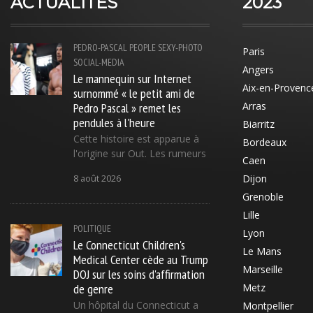
ACTUALITÉS
2023
PEDRO-PASCAL
PEOPLE
SEXY-PHOTO
Paris
SOCIAL-MEDIA
Angers
Le mannequin sur Internet
Aix-en-Provenc
surnommé « le petit ami de
Pedro Pascal » remet les
Arras
pendules à l'heure
Biarritz
Cette histoire est apparue à
Bordeaux
l'origine sur Out. Les rumeurs
Caen
Dijon
8 août 2026
Grenoble
Lille
POLITIQUE
Lyon
Le Connecticut Children's
Le Mans
Medical Center cède au Trump
Marseille
DOJ sur les soins d'affirmation
de genre
Metz
Un hôpital du Connecticut a
Montpellier