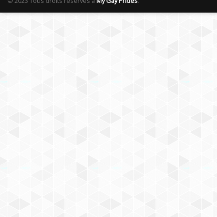
© 2023 Tous droits réservés à
My Gay Prides
.