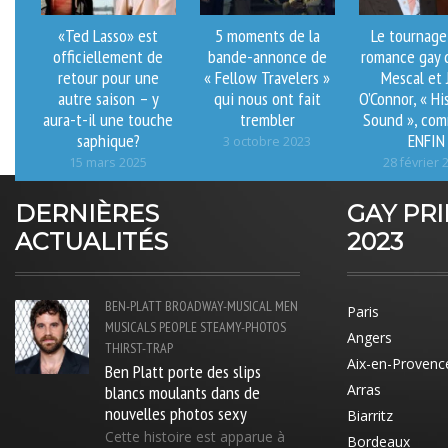
«Ted Lasso» est
5 moments de la
Le tournage
officiellement de
bande-annonce de
romance gay 
retour pour une
« Fellow Travelers »
Mescal et 
autre saison – y
qui nous ont fait
O’Connor, « Hi
aura-t-il une touche
trembler
Sound », co
saphique?
ENFIN
3 octobre 2023
15 mars 2025
28 février 
DERNIÈRES
GAY PR
ACTUALITÉS
2023
BEN-PLATT
BROADWAY-MUSICAL
MEN
Paris
MUSICALS
PEOPLE
STEAMY-PHOTOS
Angers
THIRST-TRAP
Aix-en-Provenc
Ben Platt porte des slips
blancs moulants dans de
Arras
nouvelles photos sexy
Biarritz
Cette histoire est apparue à
Bordeaux