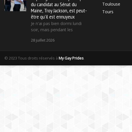
du candidat au Sénat du
Toulouse
Maine, Troy Jackson, est peut-
Tours
être qu'il est ennuyeux
Je n'ai pas bien dormi lundi
soir, mais pendant les
28 juillet 2026
© 2023 Tous droits réservés à
My Gay Prides
.