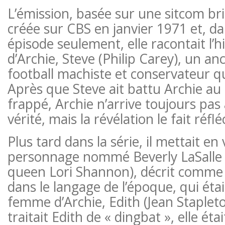
L’émission, basée sur une sitcom bri
créée sur CBS en janvier 1971 et, d
épisode seulement, elle racontait l’h
d’Archie, Steve (Philip Carey), un an
football machiste et conservateur qu
Après que Steve ait battu Archie au b
frappé, Archie n’arrive toujours pas 
vérité, mais la révélation le fait réflé
Plus tard dans la série, il mettait en
personnage nommé Beverly LaSalle (
queen Lori Shannon), décrit comme u
dans le langage de l’époque, qui étai
femme d’Archie, Edith (Jean Stapleto
traitait Edith de « dingbat », elle ét