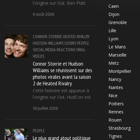
l'origine sur Out. Ben Platt
Caen
Dijon
6 août 2026
Grenoble
Lille
CONNOR-STORRIE
HEATED-RIVALRY
Lyon
HUDSON-WILLIAMS
LOISIRS
PEOPLE
Le Mans
SOCIAL-MEDIA-REACTIONS
VIRAL-
Marseille
VIDEOS
Connor Storrie et Hudson
Metz
Williams se réunissent sur des
Montpellier
photos virales avant la saison
Nancy
2 de Heated Rivalry
Nantes
Cette histoire est apparue à
Nice
l'origine sur Out. HudCon est
Poitiers
30 juillet 2026
Rennes
Rouen
Strasbourg
PEOPLE
Tignes
Le plus grand atout politique