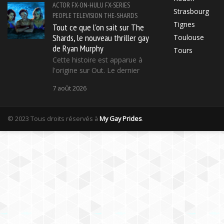
ACTOR
FX-ON-HULU
FX-SERIES
Strasbourg
PEOPLE
TELEVISION
THE-SHARDS
Tignes
Tout ce que l'on sait sur The
Shards, le nouveau thriller gay
Toulouse
de Ryan Murphy
Tours
Cette histoire est apparue à
l'origine sur Out. Le dernier
7 août 2026
© 2023 Tous droits réservés à
My Gay Prides
.