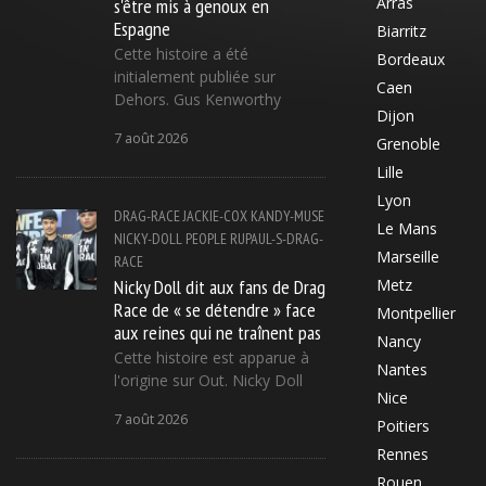
s'être mis à genoux en
Arras
Espagne
Biarritz
Cette histoire a été
Bordeaux
initialement publiée sur
Caen
Dehors. Gus Kenworthy
Dijon
7 août 2026
Grenoble
Lille
Lyon
DRAG-RACE
JACKIE-COX
KANDY-MUSE
Le Mans
NICKY-DOLL
PEOPLE
RUPAUL-S-DRAG-
Marseille
RACE
Nicky Doll dit aux fans de Drag
Metz
Race de « se détendre » face
Montpellier
aux reines qui ne traînent pas
Nancy
Cette histoire est apparue à
Nantes
l'origine sur Out. Nicky Doll
Nice
7 août 2026
Poitiers
Rennes
Rouen