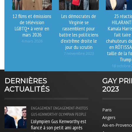
12 films et émissions
Les démocrates de
25 réacti
de télévision
Virginie se
HILARANT
LGBTQ+ à venir en
rassemblent pour
Kamala Harri
mars 2026
battre les politiciens
fait taire
d’extrême droite le
chahuteurs 
4 mars 2026
jour du scrutin
en RÔTISSA
taille de la f
7 novembre 2023
Trump
18 octobre
DERNIÈRES
GAY PR
ACTUALITÉS
2023
ENGAGEMENT
ENGAGEMENT-PHOTOS
Paris
GUS-KENWORTHY
OLYMPIAN
PEOPLE
Angers
L'olympien Gus Kenworthy est
Aix-en-Provenc
fiancé à son petit ami après