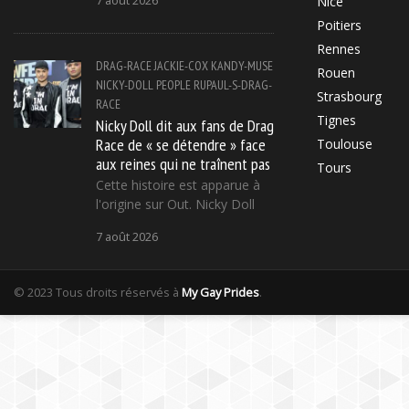
7 août 2026
Nice
Poitiers
Rennes
DRAG-RACE
JACKIE-COX
KANDY-MUSE
Rouen
NICKY-DOLL
PEOPLE
RUPAUL-S-DRAG-
Strasbourg
RACE
Tignes
Nicky Doll dit aux fans de Drag
Race de « se détendre » face
Toulouse
aux reines qui ne traînent pas
Tours
Cette histoire est apparue à
l'origine sur Out. Nicky Doll
7 août 2026
© 2023 Tous droits réservés à
My Gay Prides
.