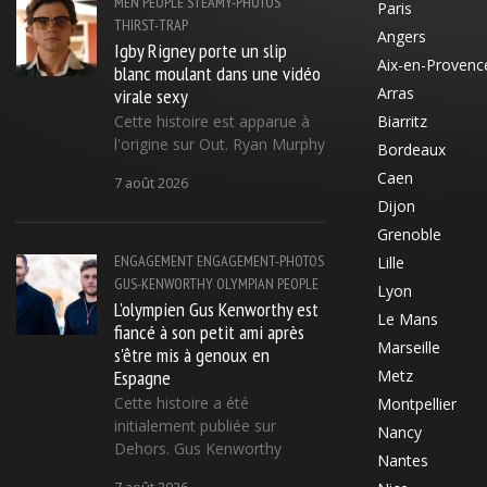
MEN
PEOPLE
STEAMY-PHOTOS
Paris
THIRST-TRAP
Angers
Igby Rigney porte un slip
Aix-en-Provenc
blanc moulant dans une vidéo
virale sexy
Arras
Cette histoire est apparue à
Biarritz
l'origine sur Out. Ryan Murphy
Bordeaux
Caen
7 août 2026
Dijon
Grenoble
ENGAGEMENT
ENGAGEMENT-PHOTOS
Lille
GUS-KENWORTHY
OLYMPIAN
PEOPLE
Lyon
L'olympien Gus Kenworthy est
Le Mans
fiancé à son petit ami après
Marseille
s'être mis à genoux en
Espagne
Metz
Cette histoire a été
Montpellier
initialement publiée sur
Nancy
Dehors. Gus Kenworthy
Nantes