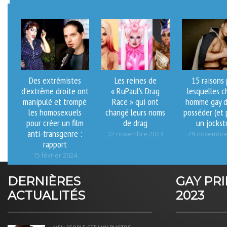
Des extrémistes
Les reines de
15 raisons
d’extrême droite ont
« RuPaul’s Drag
lesquelles 
manipulé et trompé
Race » qui ont
homme gay d
les homosexuels
changé leurs noms
posséder (et 
pour créer un film
de drag
un jockst
anti-transgenre :
22 novembre 2023
29 novembre
rapport
15 février 2024
DERNIÈRES
GAY PR
ACTUALITÉS
2023