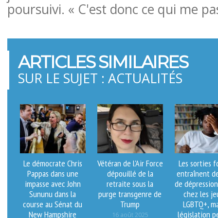
poursuivi. « C'est donc ce qui me pa
ARTICLES SIMILAIRES
SUR LE SUJET : ACTUALITÉS
Le démocrate Chris
Vétéran de l'Air Force
Les sorties 
Pappas dans une
dépouillé de la
entraînent d
impasse avec John
retraite sous la
de dépression
Sununu dans la
purge transgenre de
chez les j
course au Sénat du
Trump
LGBTQ+, ma
New Hampshire
législation p
16 août 2025