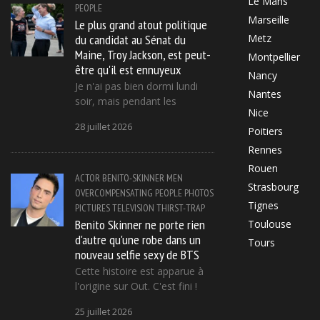
Le Mans
PEOPLE
Marseille
Le plus grand atout politique
du candidat au Sénat du
Metz
Maine, Troy Jackson, est peut-
Montpellier
être qu'il est ennuyeux
Nancy
Je n'ai pas bien dormi lundi
Nantes
soir, mais pendant les
Nice
28 juillet 2026
Poitiers
Rennes
Rouen
ACTOR
BENITO-SKINNER
MEN
Strasbourg
OVERCOMPENSATING
PEOPLE
PHOTOS
Tignes
PICTURES
TELEVISION
THIRST-TRAP
Benito Skinner ne porte rien
Toulouse
d'autre qu'une robe dans un
Tours
nouveau selfie sexy de BTS
Cette histoire est apparue à
l'origine sur Out. C'est fini !
25 juillet 2026