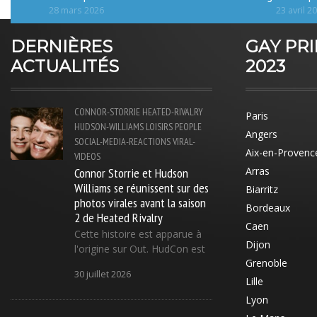
28 mars 2026
23 avril 2
DERNIÈRES
GAY PR
ACTUALITÉS
2023
CONNOR-STORRIE
HEATED-RIVALRY
Paris
HUDSON-WILLIAMS
LOISIRS
PEOPLE
Angers
SOCIAL-MEDIA-REACTIONS
VIRAL-
Aix-en-Provenc
VIDEOS
Connor Storrie et Hudson
Arras
Williams se réunissent sur des
Biarritz
photos virales avant la saison
Bordeaux
2 de Heated Rivalry
Caen
Cette histoire est apparue à
Dijon
l'origine sur Out. HudCon est
Grenoble
30 juillet 2026
Lille
Lyon