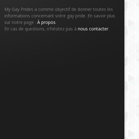
My Gay Prides a comme objectif de donner toutes les
informations concernant votre gay pride. En savoir plus
sur notre page :
À propos
.
En cas de questions, n'hésitez pas à
nous contacter
.