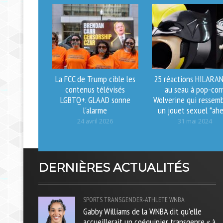
La FCC de Trump cible les
25 réactions HILARA
contenus télévisés
au seau à pop-cor
LGBTQ+. GLAAD sonne
Wolverine qui ressemb
l'alarme
un jouet sexuel *ah
24 avril 2026
31 mai 2024
DERNIÈRES ACTUALITÉS
SPORTS
TRANSGENDER-ATHLETE
WNBA
Gabby Williams de la WNBA dit qu'elle
accueillerait un coéquipier transgenre « à