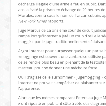
décharge illégale d'une arme à feu en public. Dans
ans, a évité la prison en échange de 20 heures d
Morales, connu sous le nom de Tarzan cubain, aprè
New York Times
rapports.
Juge Marcus
de
La onzième cour de circuit judicia
rampe lorsqu'Internet a jeté un coup d'œil à la sé
moggé » par le juge traditionnellement séduisant
Argot Internet pour surpasser quelqu'un par sa be
«mogging» est souvent une vantardise utilisée pa
de se rendre plus beau en prenant de la testostér
marteau pour se donner une mâchoire forte.
Qu'il s'agisse de le surnommer « jugemogging » ou
Internet ne pouvait s'empêcher de plaisanter sur
l'apparence.
Alors que les mèmes comparant Peters au juge Ma
» ont riposté en publiant côte à côte des diagram