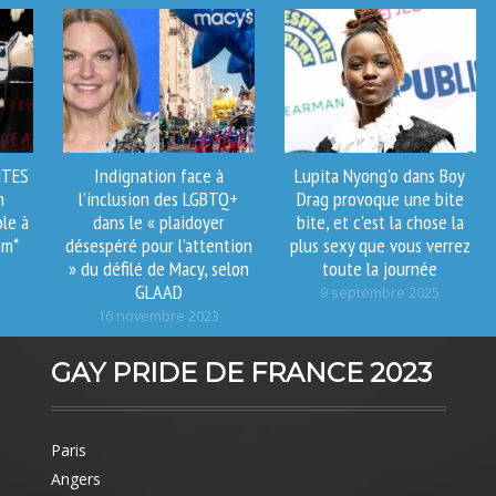
NTES
Indignation face à
Lupita Nyong'o dans Boy
n
l’inclusion des LGBTQ+
Drag provoque une bite
le à
dans le « plaidoyer
bite, et c'est la chose la
em*
désespéré pour l’attention
plus sexy que vous verrez
» du défilé de Macy, selon
toute la journée
GLAAD
9 septembre 2025
16 novembre 2023
GAY PRIDE DE FRANCE 2023
Paris
Angers