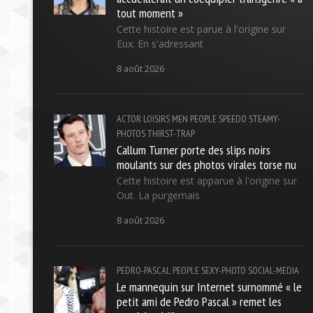
tout moment »
Cette histoire est parue à l'origine sur
Eux. En s'adressant
8 août 2026
ACTOR
LOISIRS
MEN
PEOPLE
SPEEDO
STEAMY-
PHOTOS
THIRST-TRAP
Callum Turner porte des slips noirs
moulants sur des photos virales torse nu
Cette histoire est apparue à l'origine sur
Out. La purgemais
8 août 2026
PEDRO-PASCAL
PEOPLE
SEXY-PHOTO
SOCIAL-MEDIA
Le mannequin sur Internet surnommé « le
petit ami de Pedro Pascal » remet les