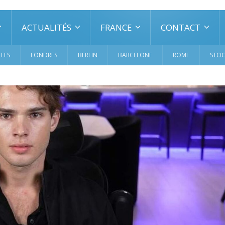
ACTUALITÉS
FRANCE
CONTACT
LES
LONDRES
BERLIN
BARCELONE
ROME
STO