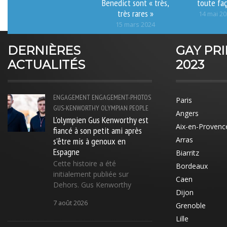
Benedict sont « très,
toute fa
très rares »
14 mai 2
15 mars 2024
DERNIÈRES
GAY PR
ACTUALITÉS
2023
ENGAGEMENT
ENGAGEMENT-PHOTOS
Paris
GUS-KENWORTHY
OLYMPIAN
PEOPLE
Angers
L'olympien Gus Kenworthy est
Aix-en-Provenc
fiancé à son petit ami après
s'être mis à genoux en
Arras
Espagne
Biarritz
Cette histoire a été
Bordeaux
initialement publiée sur
Caen
Dehors. Gus Kenworthy
Dijon
7 août 2026
Grenoble
Lille