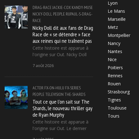
Lyon
DRAG-RACE
JACKIE-COX
KANDY-MUSE
Le Mans
NICKY-DOLL
PEOPLE
RUPAUL-S-DRAG-
Marseille
RACE
Nicky Doll dit aux fans de Drag
Metz
Race de « se détendre » face
Montpellier
aux reines qui ne traînent pas
Nancy
Cette histoire est apparue à
Nantes
l'origine sur Out. Nicky Doll
Nice
7 août 2026
Poitiers
Rennes
Rouen
ACTOR
FX-ON-HULU
FX-SERIES
Strasbourg
PEOPLE
TELEVISION
THE-SHARDS
Tignes
Tout ce que l'on sait sur The
Shards, le nouveau thriller gay
Toulouse
de Ryan Murphy
Tours
Cette histoire est apparue à
l'origine sur Out. Le dernier