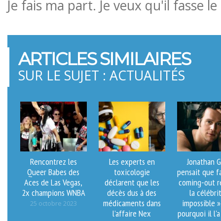
Je fais ma part. Je veux qu'il fasse le 
ARTICLES SIMILAIRES
SUR LE SUJET : ACTUALITÉS
Rencontrez les
Les experts en
Jonathan G
Queer Babes des
toxicologie
pensait que f
Aces de Las Vegas,
déclarent que les
coming-out r
2x champions WNBA
décès dus à des
la célébri
médicaments dans
impossible ».
25 octobre 2023
l’affaire Nex
pourquoi il l'a