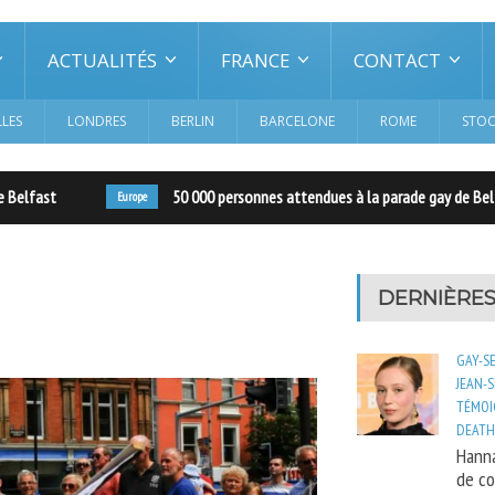
ACTUALITÉS
FRANCE
CONTACT
LES
LONDRES
BERLIN
BARCELONE
ROME
STO
elfast
50 000 personnes attendues à la parade gay de Belfas
Europe
DERNIÈRES
GAY-S
JEAN-
TÉMOI
DEATH
Hanna
de co