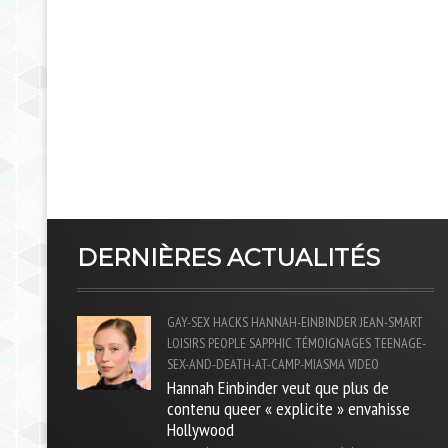
DERNIÈRES ACTUALITÉS
GAY-SEX
HACKS
HANNAH-EINBINDER
JEAN-SMART
LOISIRS
PEOPLE
SAPPHIC
TÉMOIGNAGES
TEENAGE-
SEX-AND-DEATH-AT-CAMP-MIASMA
VIDEO
Hannah Einbinder veut que plus de
contenu queer « explicite » envahisse
Hollywood