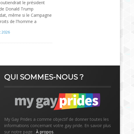
 soutiendrait le président
 de Donald Trump
idat, même si le Campagne
roits de l'homme a
t 2026
QUI SOMMES-NOUS ?
My Gay Prides a comme objectif de donner toutes les
informations concernant votre gay pride. En savoir plus
sur notre page :
À propos
.