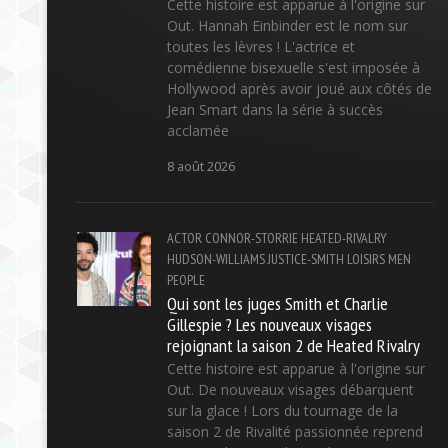
Cette histoire est apparue à l'origine sur
Out. Hannah Einbinder est le nom sur
toutes les lèvres ! L'actrice et
comédienne bisexuelle s'est imposée à
Hollywood après avoir joué aux côtés de
Jean Smart dans la série à succès
acclamée
8 août 2026
ACTOR
CONNOR-STORRIE
HEATED-RIVALRY
HUDSON-WILLIAMS
JUSTICE-SMITH
LOISIRS
MEN
PEOPLE
Qui sont les juges Smith et Charlie
Gillespie ? Les nouveaux visages
rejoignant la saison 2 de Heated Rivalry
Cette histoire est apparue à l'origine sur
Out. De nouveaux visages débarquent
sur la glace ! Lors du tournage de la
saison 2 de Rivalité passionnée reprend