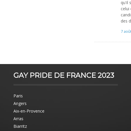
qu'il
celui
cand
des d
7 aoû
GAY PRIDE DE FRANCE 2023
Paris
Angers
Aix-en-Provence
Arras
Biarritz