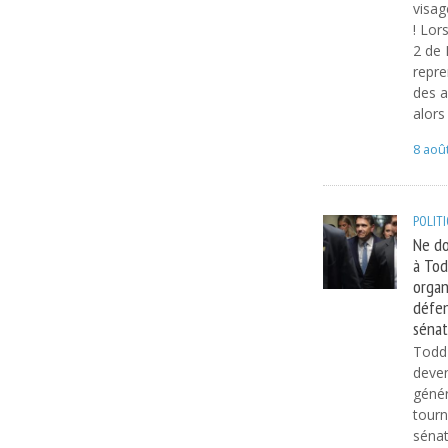
visag
! Lor
2 de 
repre
des 
alors
8 aoû
POLIT
Ne do
à Tod
organ
défen
sénat
Todd 
deven
génér
tourn
sénat