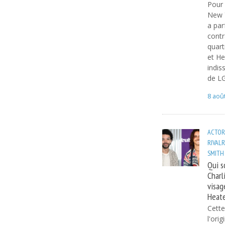
Pour 
New Y
a par
contr
quart
et He
indis
de LG
8 aoû
ACTOR
RIVALR
SMITH
Qui s
Charl
visag
Heate
Cette
l'ori