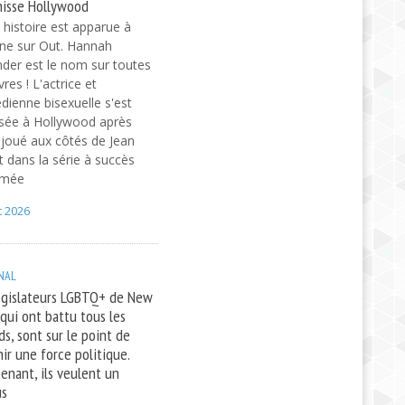
isse Hollywood
 histoire est apparue à
gine sur Out. Hannah
nder est le nom sur toutes
vres ! L'actrice et
ienne bisexuelle s'est
sée à Hollywood après
 joué aux côtés de Jean
 dans la série à succès
amée
t 2026
NAL
égislateurs LGBTQ+ de New
 qui ont battu tous les
ds, sont sur le point de
ir une force politique.
enant, ils veulent un
us