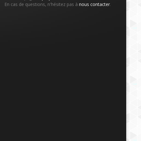
En cas de questions, n'hésitez pas à
nous contacter
.