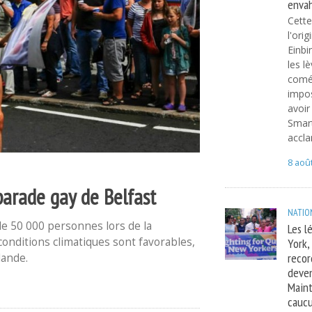
envah
Cette
l'ori
Einbi
les lè
coméd
impo
avoir
Smart
accl
8 aoû
arade gay de Belfast
NATIO
de 50 000 personnes lors de la
Les l
York,
 conditions climatiques sont favorables,
recor
lande.
deven
Maint
cauc