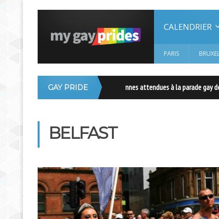
CALENDRIER
PARIS
BRUXEL
50 000 personnes attendues à la parade gay de B
GAY PRIDE
Europe
BELFAST