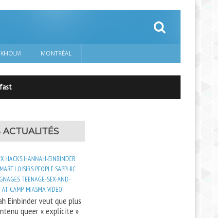
CKHOLM
MONTRÉAL
t
 ACTUALITÉS
EX
HACKS
HANNAH-EINBINDER
SMART
LOISIRS
PEOPLE
SAPPHIC
GNAGES
TEENAGE-SEX-AND-
-AT-CAMP-MIASMA
VIDEO
h Einbinder veut que plus
ntenu queer « explicite »