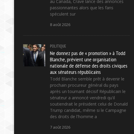
au Canada, Crave lance des annonces
passionnantes alors que les fans
spéculent sur
8 août 2026
POLITIQUE
Ne donnez pas de « promotion » à Todd
Blanche, prévient une organisation
nationale de défense des droits civiques
aux sénateurs républicains
Todd Blanche semble prêt à devenir le
prochain procureur général du pays
après un tournant décisif Républicain le
sénateur a annoncé vendredi qu'il
soutiendrait le président celui de Donald
Trump candidat, même si le Campagne
des droits de l'homme a
7 août 2026