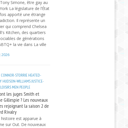
Tony Simone, être gay au
ork La législature de l’État
fois apporté une étrange
adiction. Il représente un
ier qui comprend Chelsea
ll's Kitchen, des quartiers
sociables de générations
BTQ+ la vie dans La ville
t 2026
CONNOR-STORRIE
HEATED-
Y
HUDSON-WILLIAMS
JUSTICE-
LOISIRS
MEN
PEOPLE
ont les juges Smith et
ie Gillespie ? Les nouveaux
es rejoignant la saison 2 de
d Rivalry
 histoire est apparue à
gine sur Out. De nouveaux