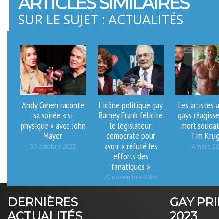
ARTICLES SIMILAIRES
SUR LE SUJET : ACTUALITÉS
Andy Cohen raconte
L'icône politique gay
Les artistes 
sa soirée « si
Barney Frank félicite
gays réagisse
physique » avec John
le législateur
mort soudai
Mayer
démocrate pour
Tim Krug
avoir « réfuté les
30 octobre 2025
4 mars 2
efforts des
fanatiques »
20 novembre 2025
DERNIÈRES
GAY PR
ACTUALITÉS
2023