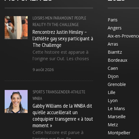
LOISIRS
MEN
PARAMOUNT
PEOPLE
Paris
REALITY-TV
THE-CHALLENGE
Angers
Rencontrez Justin Hinsley –
Aix-en-Provenc
l'athlète gay sexy participant à
The Challenge
Arras
Cette histoire est apparue à
Biarritz
l'origine sur Out. Les choses
Bordeaux
Caen
9 août 2026
Dijon
Grenoble
SPORTS
TRANSGENDER-ATHLETE
Lille
WNBA
Lyon
Gabby Williams de la WNBA dit
Le Mans
qu'elle accueillerait un
Marseille
coéquipier transgenre « à tout
moment »
Metz
Cette histoire est parue à
Montpellier
l'origine sur Eux. En