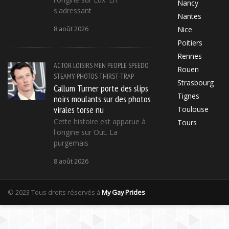
Nancy
s'adressant
Nantes
8 août 2026
Nice
Poitiers
Rennes
ACTOR
LOISIRS
MEN
PEOPLE
SPEEDO
Rouen
STEAMY-PHOTOS
THIRST-TRAP
Strasbourg
Callum Turner porte des slips
Tignes
noirs moulants sur des photos
virales torse nu
Toulouse
Cette histoire est apparue à
Tours
l'origine sur Out. La
purgemais
8 août 2026
© 2023 Tous droits réservés à
My Gay Prides
.