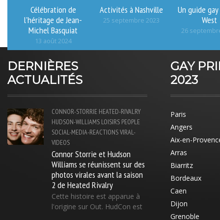
Célébration de
Activités à Nashville
Un guide gay
l'héritage de Jean-
West
25 septembre 2023
Michel Basquiat
26 septembr
13 août 2024
DERNIÈRES
GAY PR
ACTUALITÉS
2023
CONNOR-STORRIE
HEATED-RIVALRY
Paris
HUDSON-WILLIAMS
LOISIRS
PEOPLE
Angers
SOCIAL-MEDIA-REACTIONS
VIRAL-
Aix-en-Provenc
VIDEOS
Connor Storrie et Hudson
Arras
Williams se réunissent sur des
Biarritz
photos virales avant la saison
Bordeaux
2 de Heated Rivalry
Caen
Cette histoire est apparue à
Dijon
l'origine sur Out. HudCon est
Grenoble