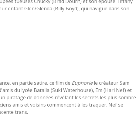
upées tueuses Chucky (Brad Dourif) et son épouse Tiffany
t leur enfant Glen/Glenda (Billy Boyd), qui navigue dans son
ance, en partie satire, ce film de
Euphorie
le créateur Sam
'amis du lycée Batalia (Suki Waterhouse), Em (Hari Nef) et
'un piratage de données révélant les secrets les plus sombr
anciens amis et voisins commencent à les traquer. Nef se
scente trans.