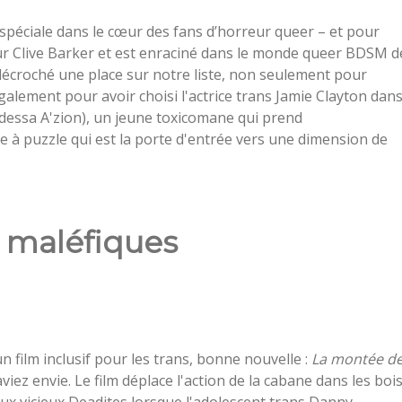
spéciale dans le cœur des fans d’horreur queer – et pour
ateur Clive Barker et est enraciné dans le monde queer BDSM d
décroché une place sur notre liste, non seulement pour
galement pour avoir choisi l'actrice trans Jamie Clayton dan
 (Odessa A'zion), un jeune toxicomane qui prend
 à puzzle qui est la porte d'entrée vers une dimension de
 maléfiques
n film inclusif pour les trans, bonne nouvelle :
La montée d
iez envie. Le film déplace l'action de la cabane dans les boi
aux vicieux Deadites lorsque l'adolescent trans Danny