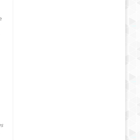
e
s
es
s