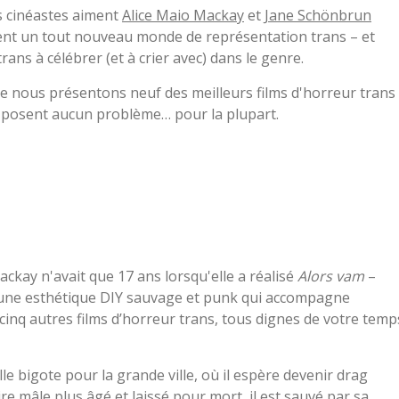
 cinéastes aiment
Alice Maio Mackay
et
Jane Schönbrun
vrent un tout nouveau monde de représentation trans – et
ns à célébrer (et à crier avec) dans le genre.
ue nous présentons neuf des meilleurs films d'horreur trans
 posent aucun problème… pour la plupart.
ckay n'avait que 17 ans lorsqu'elle a réalisé
Alors vam
–
ste une esthétique DIY sauvage et punk qui accompagne
 cinq autres films d’horreur trans, tous dignes de votre temp
lle bigote pour la grande ville, où il espère devenir drag
e mâle plus âgé et laissé pour mort, il est sauvé par sa