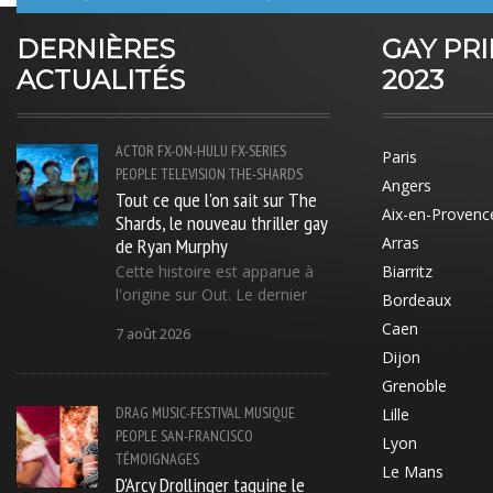
DERNIÈRES
GAY PR
ACTUALITÉS
2023
ACTOR
FX-ON-HULU
FX-SERIES
Paris
PEOPLE
TELEVISION
THE-SHARDS
Angers
Tout ce que l'on sait sur The
Aix-en-Provenc
Shards, le nouveau thriller gay
de Ryan Murphy
Arras
Cette histoire est apparue à
Biarritz
l'origine sur Out. Le dernier
Bordeaux
Caen
7 août 2026
Dijon
Grenoble
DRAG
MUSIC-FESTIVAL
MUSIQUE
Lille
PEOPLE
SAN-FRANCISCO
Lyon
TÉMOIGNAGES
Le Mans
D'Arcy Drollinger taquine le