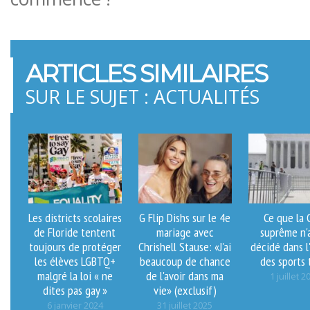
ARTICLES SIMILAIRES
SUR LE SUJET : ACTUALITÉS
Les districts scolaires
G Flip Dishs sur le 4e
Ce que la 
de Floride tentent
mariage avec
suprême n'
toujours de protéger
Chrishell Stause: «J'ai
décidé dans l'
les élèves LGBTQ+
beaucoup de chance
des sports 
malgré la loi « ne
de l'avoir dans ma
1 juillet 2
dites pas gay »
vie» (exclusif)
6 janvier 2024
31 juillet 2025