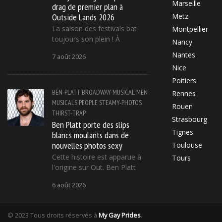
Marseille
drag de premier plan à
Outside Lands 2026
Metz
La saison des festivals bat
Montpellier
toujours son plein ! À
Nancy
Nantes
7 août 2026
Nice
Poitiers
BEN-PLATT
BROADWAY-MUSICAL
MEN
Rennes
MUSICALS
PEOPLE
STEAMY-PHOTOS
Rouen
THIRST-TRAP
Strasbourg
Ben Platt porte des slips
Tignes
blancs moulants dans de
nouvelles photos sexy
Toulouse
Cette histoire est apparue à
Tours
l'origine sur Out. Ben Platt
6 août 2026
© 2023 Tous droits réservés à
My Gay Prides
.