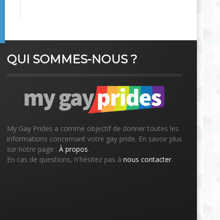
QUI SOMMES-NOUS ?
My Gay Prides a comme objectif de donner toutes les
informations concernant votre gay pride. En savoir plus
sur notre page :
À propos
.
En cas de questions, n'hésitez pas à
nous contacter
.