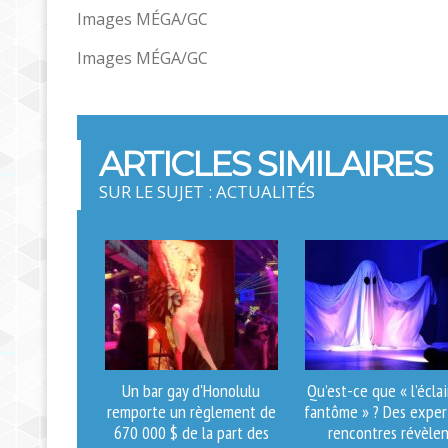
Images MÉGA/GC
Images MÉGA/GC
ARTICLES SIMILAIRES
SUR LE SUJET : ACTUALITÉS
Un bar gay d'Honolulu
Qu’est-ce que « l’écla
remporte un règlement de
fantôme » ? Des exper
670 000 $ de la part des
rencontres révèlen