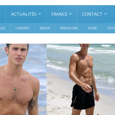
ACTUALITÉS
FRANCE
CONTACT
LES
LONDRES
BERLIN
BARCELONE
ROME
STO