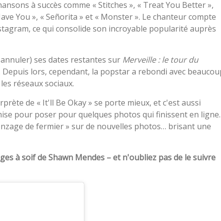
nsons à succès comme « Stitches », « Treat You Better »,
 Have You », « Señorita » et « Monster ». Le chanteur compte
stagram, ce qui consolide son incroyable popularité auprès
 annuler) ses dates restantes sur
Merveille : le tour du
 Depuis lors, cependant, la popstar a rebondi avec beaucou
 les réseaux sociaux.
rète de « It'll Be Okay » se porte mieux, et c'est aussi
se pour poser pour quelques photos qui finissent en ligne.
zage de fermier » sur de nouvelles photos… brisant une
èges à soif de Shawn Mendes – et n'oubliez pas de le suivre