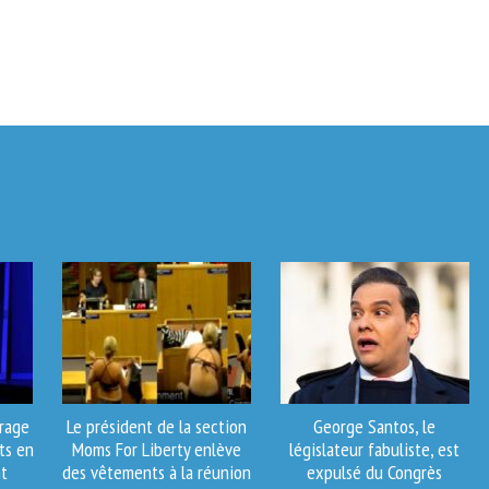
irage
Le président de la section
George Santos, le
ts en
Moms For Liberty enlève
législateur fabuliste, est
t
des vêtements à la réunion
expulsé du Congrès