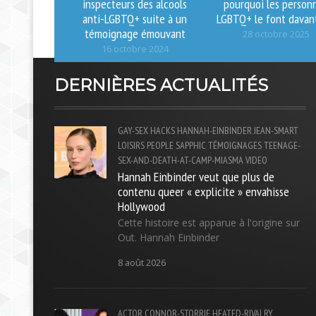
inspecteurs des alcools
pourquoi les person
anti-LGBTQ+ suite à un
LGBTQ+ le font davan
témoignage émouvant
28 octobre 2025
16 octobre 2024
DERNIÈRES ACTUALITÉS
GAY-SEX
HACKS
HANNAH-EINBINDER
JEAN-SMART
LOISIRS
PEOPLE
SAPPHIC
TÉMOIGNAGES
TEENAGE-
SEX-AND-DEATH-AT-CAMP-MIASMA
VIDEO
Hannah Einbinder veut que plus de
contenu queer « explicite » envahisse
Hollywood
Cette histoire est apparue à l'origine sur
Out. Hannah Einbinder
8 août 2026
ACTOR
CONNOR-STORRIE
HEATED-RIVALRY